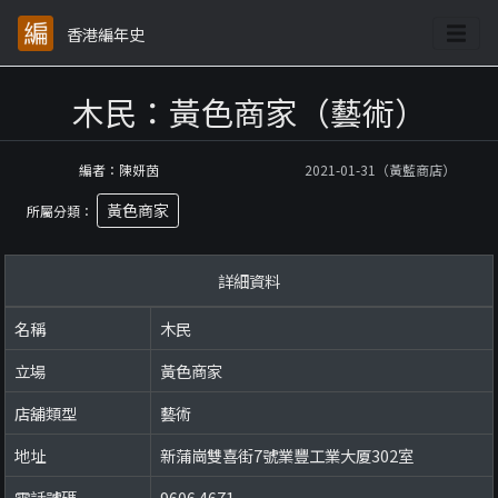
香港編年史
木民：黃色商家（藝術）
編者：陳妍茵
2021-01-31（黃藍商店）
黃色商家
所屬分類：
詳細資料
名稱
木民
立場
黃色商家
店舖類型
藝術
地址
新蒲崗雙喜街7號業豐工業大厦302室
電話號碼
9606 4671