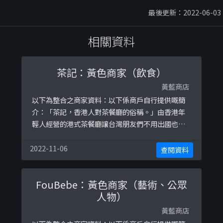
最後更新：2022-06-03
相關資料
茶記：黃色商家（飲食）
黃藍商店
以下為整合之商家資料：以下係商戶自行提供嘅簡
介：「茶記，香港人對茶餐廳的俗稱。」由香港年
輕人經營的港式茶餐廳讓台灣朋友們不用出國也能
品嚐到正港ㄟ港式餐點😋🕦營業時間：11:30-20:30
(週三公休)🔍FB搜尋：茶記 Caa4Gei3👩🏻‍💻官方
2022-11-06
查閱資料
LINE外帶自取：以下係相關證明貼文：
https://www.facebook.com/caa4gei3hktw/po
FouBebe：黃色商家（藝術、公眾
sts/1564146 ...
人物）
黃藍商店