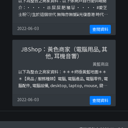
以下為整合之商家資料：以下係商戶自行提供嘅簡
介：• • • • 💩 屎 屎 肥 豬 🐷 • • • • #愛芝
士粉♡/生於這個世代 無悔亦無憾🕯️光復香港 時代革
命❤️/我們還青春，還我們青春。[ 願有天煲底口罩
脫下來 相擁 ]/香城ONLINE || 每日任務 || 初心還在
2022-06-03
查閱資料
嗎？以下係相關證明貼文：
https://www.facebook.com/Foubebe/photos/
JBShop：黃色商家（電腦用品, 其
a.5400 ...
他, 耳機音響）
黃藍商店
以下為整合之商家資料：＊＊＊終極黃藍地圖＊＊
＊【商品 / 服務種類】電腦, 電腦產品, 電腦零件, 電
腦配件, 電腦設備, desktop, laptop, mouse, 鍵盤,
Keyboard, 咪高風, 手提電腦, screen, HDMI,
adaptor, 喇叭, 打印機, Printer, 列印機, macbook,
2022-06-03
查閱資料
wifi, 砌機, router, 路由器, USB, monito ...