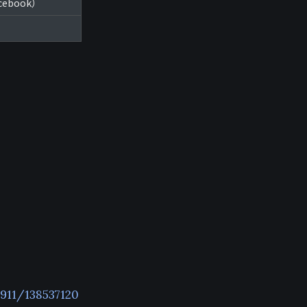
acebook）
911/138537120