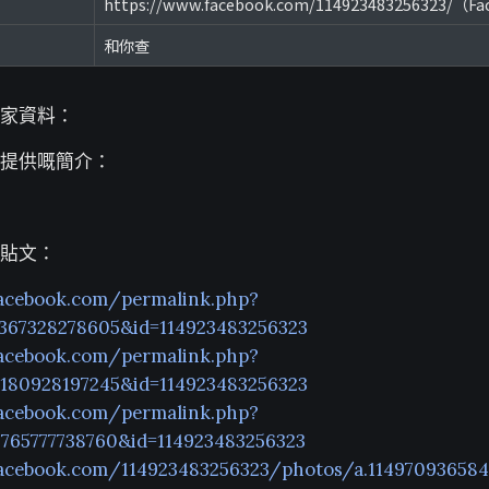
https://www.facebook.com/114923483256323/（F
和你查
家資料：
提供嘅簡介：
貼文：
acebook.com/permalink.php?
1367328278605&id=114923483256323
acebook.com/permalink.php?
2180928197245&id=114923483256323
acebook.com/permalink.php?
6765777738760&id=114923483256323
acebook.com/114923483256323/photos/a.114970936584