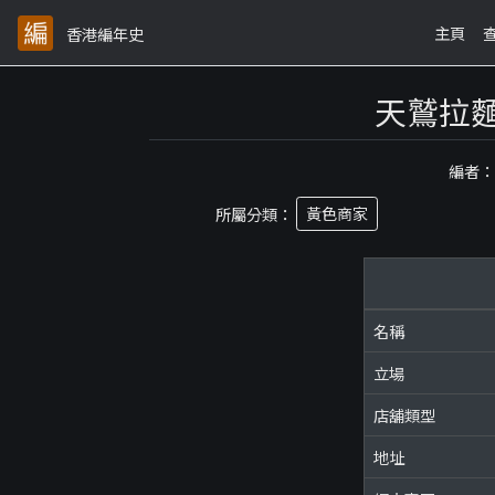
主頁
香港編年史
天鷲拉
編者
所屬分類：
黃色商家
名稱
立場
店舖類型
地址