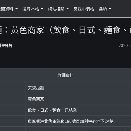
查閱資料
搜尋本站
網站相關
反送中網站
選項
麵：黃色商家（飲食、日式、麵食、
：陳妍茵
2020
詳細資料
天鷲拉麵
黃色商家
飲食、日式、麵食、已結業
東區香港北角電氣道180號百加利中心地下2A舖