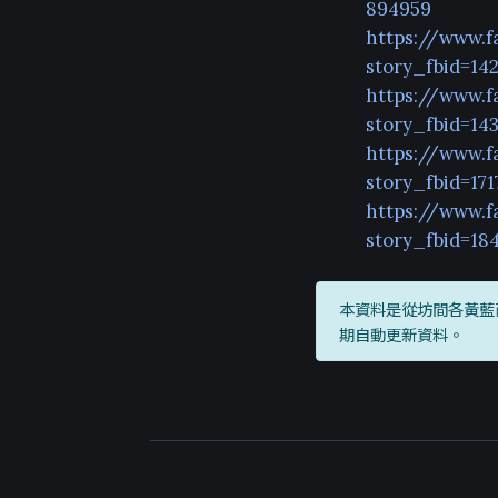
894959
https://www.f
story_fbid=14
https://www.f
story_fbid=14
https://www.f
story_fbid=17
https://www.f
story_fbid=18
本資料是從坊間各黃藍
期自動更新資料。