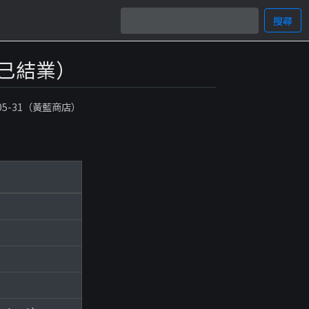
搜尋
已結業）
-05-31（黃藍商店）