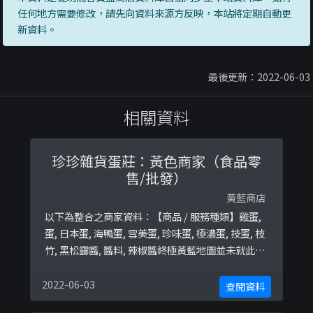
任何地方需要修改，請先向資料來源方反映，本站將定期自動更
新資料。
最後更新：2022-06-03
相關資料
珍珍雜貨蛋莊：黃色商家（食品零
售/批發）
黃藍商店
以下為整合之商家資料：【商品 / 服務種類】雞蛋,
蛋, 日本蛋, 海鴨蛋, 雪美蛋, 珍味蛋, 極濃蛋, 技蛋, 枝
竹, 黑松露醬, 醬料, 辣椒醬終極黃藍地圖並未就此商
店所持的立場表態給出具體原因。
2022-06-03
查閱資料