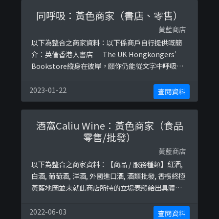
同呼吸：黃色商家（書店、零售）
黃藍商店
以下為整合之商家資料：以下係商戶自行提供嘅簡
介：英倫香港人書店 ｜ The UK Hongkongers’
Bookstore縱身在彼岸，願你仍能從文字中呼吸香
港氣息，背負香港命運。門市地址：英國NG9 2LN
諾定咸彼斯頓大馬路112號以下係相關證明貼文：
2023-01-22
查閱資料
https://www.facebook.com/in.common.breat
h/posts/122904533633151https://w ...
酒窩Caliu Wine：黃色商家（食品
零售/批發）
黃藍商店
以下為整合之商家資料：【商品 / 服務種類】紅酒,
白酒, 葡萄酒, 洋酒, 外國進口酒, 酒類批發, 香檳終極
黃藍地圖並未就此商店所持的立場表態給出具體原
因。
2022-06-03
查閱資料