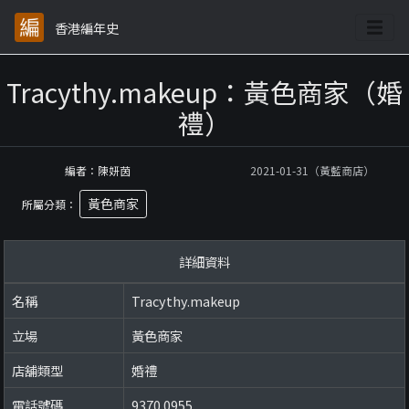
香港編年史
Tracythy.makeup：黃色商家（婚
禮）
編者：陳妍茵
2021-01-31（黃藍商店）
黃色商家
所屬分類：
詳細資料
名稱
Tracythy.makeup
立場
黃色商家
店舖類型
婚禮
電話號碼
9370 0955