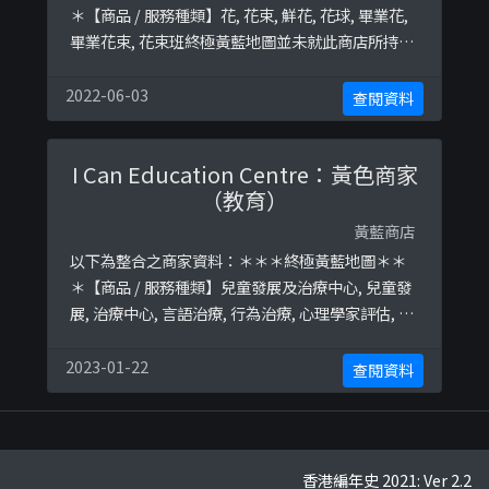
＊【商品 / 服務種類】花, 花束, 鮮花, 花球, 畢業花,
畢業花束, 花束班終極黃藍地圖並未就此商店所持的
立場表態給出具體原因。＊＊＊和你查＊＊＊以下
係商戶自行提供嘅簡介：whatsapp:
2022-06-03
查閱資料
61829189Lemongrass - 花藝設計工作者，只接
appointment預訂，非門市花店零售workshop:
I Can Education Centre：黃色商家
荃灣海盛路3號 TML廣場以下係相 ...
（教育）
黃藍商店
以下為整合之商家資料：＊＊＊終極黃藍地圖＊＊
＊【商品 / 服務種類】兒童發展及治療中心, 兒童發
展, 治療中心, 言語治療, 行為治療, 心理學家評估, 兒
童暑期課程, 書法班, 興趣班終極黃藍地圖並未就此
商店所持的立場表態給出具體原因。＊＊＊和你查
2023-01-22
查閱資料
＊＊＊以下係商戶自行提供嘅簡介：我們是一間
Playgroup及兒童成長發展中心，團隊包括「親職
教育顧問、臨床心理學家,言語/職業治療師及特殊兒
童導師」 ...
香港編年史 2021: Ver 2.2