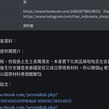
貨
https://www.facebook.com/106018738014832/（F
https://www.instagram.com/thai_indonesia_sho
和你查
家資料：
提供嘅簡介：
統，但我係土生土長嘅港女，本身賣下化妝品無啦啦走左去
後生仔女鐘意食泰國菜但又成日買唔齊材料，所以開個ig 
以搵齊材料煮個靚餸🥰
貼文：
acebook.com/permalink.php?
54390406510998&id=106018738014832
acebook.com/permalink.php?