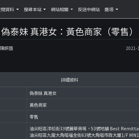
查閱資料
搜尋本站
網站相關
反送中網站
選項
偽泰妹 真港女：黃色商家（零售）
：陳妍茵
2021
詳細資料
偽泰妹 真港女
黃色商家
零售
油尖旺區洋松街33號麗華商埸，53號地舖 Best Remitta
油尖旺區九龍大角咀福全街63號大角咀市政大厦1/F MN