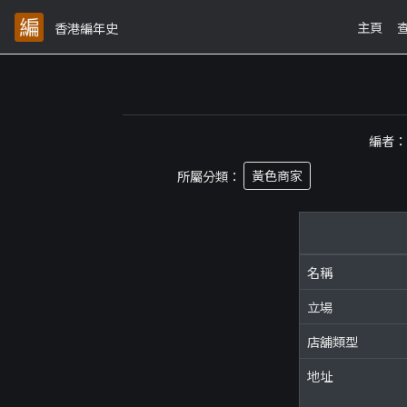
主頁
香港編年史
編者
所屬分類：
黃色商家
名稱
立場
店舖類型
地址