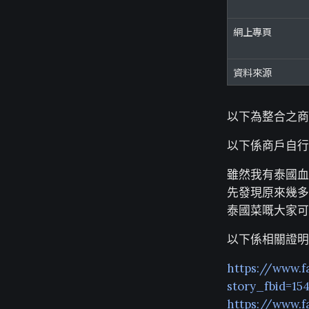
網上專頁
資料來源
以下為整合之商
以下係商戶自行
雖然我有泰國血
先發現原來幾多
泰國菜嘅大家可
以下係相關證明
https://www.f
story_fbid=1
https://www.f