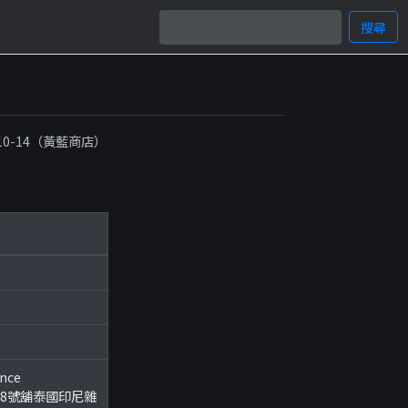
搜尋
-10-14（黃藍商店）
nce
18號舖泰國印尼雜