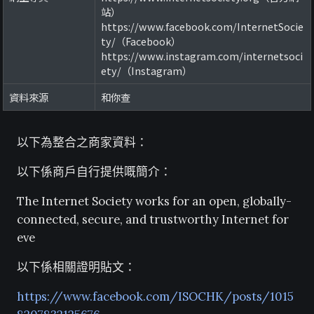
站）
https://www.facebook.com/InternetSocie
ty/（Facebook）
https://www.instagram.com/internetsoci
ety/（Instagram）
資料來源
和你查
以下為整合之商家資料：
以下係商戶自行提供嘅簡介：
The Internet Society works for an open, globally-
connected, secure, and trustworthy Internet for
eve
以下係相關證明貼文：
https://www.facebook.com/ISOCHK/posts/1015