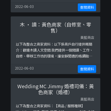
終極黃藍地圖並未就此商店所持的立場表態給出具
體原因。
2022-06-03
查閱資料
木 • 讀：黃色商家（自修室、零
售）
黃藍商店
以下為整合之商家資料：以下係商戶自行提供嘅簡
介：觀塘木讀人文空間.我們提供一個閱讀丶工作、
自修、舉辦工作坊的環境，讓安靜閒適的格調融入
你的生活.免費精品咖啡、小吃零食、雜誌小說、高
速網路、獨立插座、打印掃描.營業時間：每日
2022-06-03
查閱資料
10:00-22:00 (特殊情況和假期安排會作另行公告).
👇🏻木讀網站以下係相關證明貼文：
Wedding MC Jimmy 婚禮司儀：黃
https://www.facebook.com/wooderspace/pho
色商家（婚禮）
t ...
黃藍商店
以下為整合之商家資料：【商品 / 服務種類】