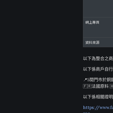
網上專頁
資料來源
以下為整合之商
以下係商戶自行
📍5間門市於
🇫🇷法國原料 
以下係相關證明
https://www.