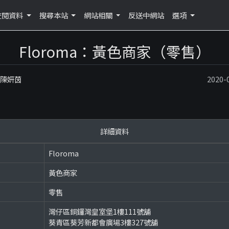
查閱資料
搜尋本站
網站相關
反送中網站
選項
Floroma：黃色商家（零售）
：陳妍茵
2020
詳細資料
Floroma
黃色商家
零售
灣仔區銅鑼灣皇室堡1樓111號舖
葵青區葵芳新都會廣場3樓327號舖