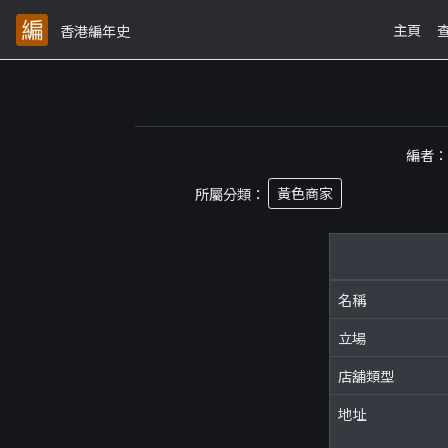
主頁
香港編年史
編者
所屬分類：
黃色商家
名稱
立場
店舖類型
地址