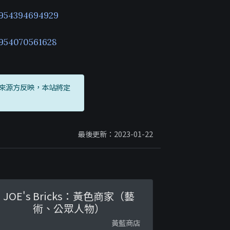
/954394694929
954070561628
來源方反映，本站將定
最後更新：2023-01-22
JOE's Bricks：黃色商家（藝
術、公眾人物）
黃藍商店