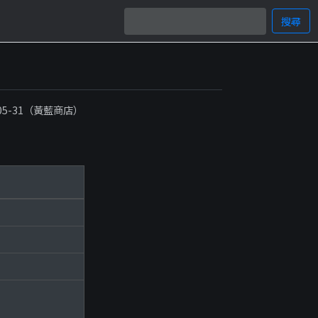
搜尋
-05-31（黃藍商店）