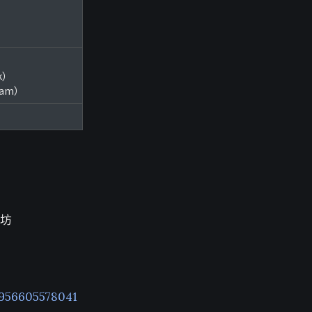
ok）
gram）
楊坊
956605578041