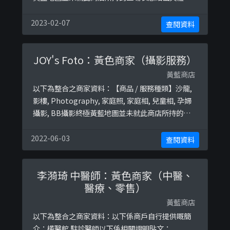
因。＊＊＊和你查＊＊＊以下係商戶自行提供嘅簡
介：午市飯、粉麵；晩市火煱以下係相關證明貼
2023-02-07
查閱資料
文：
https://web.archive.org/web/20210623091425
JOY's Foto：黃色商家（攝影服務）
/https://hk.appledaily.com/local/20140925/ ...
黃藍商店
以下為整合之商家資料：【商品 / 服務種類】沙龍,
影樓, Photography, 家庭照, 家庭相, 兒童相, 孕婦
攝影, BB攝影終極黃藍地圖並未就此商店所持的立
場表態給出具體原因。
2022-06-03
查閱資料
李漪琦 中醫師：黃色商家（中醫、
醫療、零售）
黃藍商店
以下為整合之商家資料：以下係商戶自行提供嘅簡
介：樺醫館 駐診醫師以下係相關證明貼文：