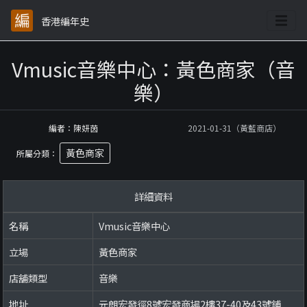
香港編年史
Vmusic音樂中心：黃色商家（音
樂）
編者：陳妍茵
2021-01-31（黃藍商店）
黃色商家
所屬分類：
詳細資料
名稱
Vmusic音樂中心
立場
黃色商家
店舖類型
音樂
地址
元朗宏發徑8號宏發商場2樓37-40及43號鋪