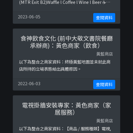
(MTR Exit B2)Waffle l Coffee l Wine l Beer ☕️🍴
🍰🍻 🥂Happy hour 1700-2000 daily🍺🍷以下係相
關證明貼文：
2023-06-05
查閱資料
https://www.facebook.com/crispybistro/post
...
食神飲食文化 (前中大敬文書院餐廳
承辦商)：黃色商家（飲食）
黃藍商店
以下為整合之商家資料：終極黃藍地圖並未就此商
店所持的立場表態給出具體原因。
2022-06-03
查閱資料
電視掛牆安裝專家：黃色商家（家
居服務）
黃藍商店
以下為整合之商家資料：【商品 / 服務種類】電視,