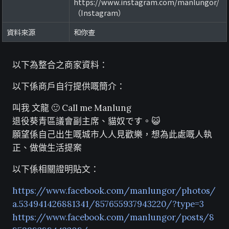
https://www.instagram.com/manlungor/
（Instagram）
資料來源
和你查
以下為整合之商家資料：
以下係商戶自行提供嘅簡介：
叫我 文龍 🙂 Call me Manlung
退役葵青區議會副主席、貓奴です。😺
願望係自己出生嘅城市人人見歡樂，想為此處嘅人執
正、做做生活提案
以下係相關證明貼文：
https://www.facebook.com/manlungor/photos/
a.534941426881341/857655937943220/?type=3
https://www.facebook.com/manlungor/posts/8