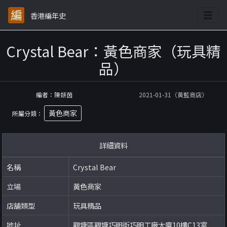
香港編年史
Crystal Bear：黃色商家（玩具精
品）
編者：陳妍茵
2021-01-31（黃藍商店）
黃色商家
所屬分類：
詳細資料
名稱
Crystal Bear
立場
黃色商家
店舖類型
玩具精品
地址
觀塘區觀塘巧明街巧明工廠大廈10樓C13室