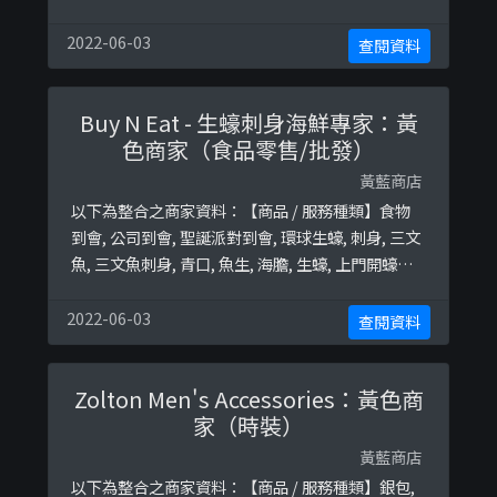
極黃藍地圖並未就此商店所持的立場表態給出具體
原因。＊＊＊和你查＊＊＊以下係商戶自行提供嘅
2022-06-03
查閱資料
簡介：💈男士理髮 💆🏻‍♂️男士美容🕘工作時間 星期一
至六 0900 - 2000☎️預約電話 +852 92288489⚠️任
Buy N Eat - 生蠔刺身海鮮專家：黃
何預約/問題 ...
色商家（食品零售/批發）
黃藍商店
以下為整合之商家資料：【商品 / 服務種類】食物
到會, 公司到會, 聖誕派對到會, 環球生蠔, 刺身, 三文
魚, 三文魚刺身, 青口, 魚生, 海膽, 生蠔, 上門開蠔服
務, 現場開蠔服務, 到會服務終極黃藍地圖並未就此
商店所持的立場表態給出具體原因。
2022-06-03
查閱資料
Zolton Men's Accessories：黃色商
家（時裝）
黃藍商店
以下為整合之商家資料：【商品 / 服務種類】銀包,