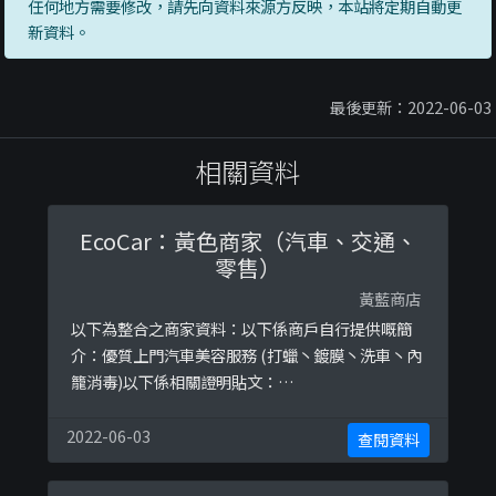
任何地方需要修改，請先向資料來源方反映，本站將定期自動更
新資料。
最後更新：2022-06-03
相關資料
EcoCar：黃色商家（汽車、交通、
零售）
黃藍商店
以下為整合之商家資料：以下係商戶自行提供嘅簡
介：優質上門汽車美容服務 (打蠟丶鍍膜丶洗車丶內
籠消毒)以下係相關證明貼文：
https://www.facebook.com/ecohomehkauto/
posts/399865687283995https://www.faceboo
2022-06-03
查閱資料
k.com/ecohomehkauto/posts/5250387847666
84https://www.facebook ...