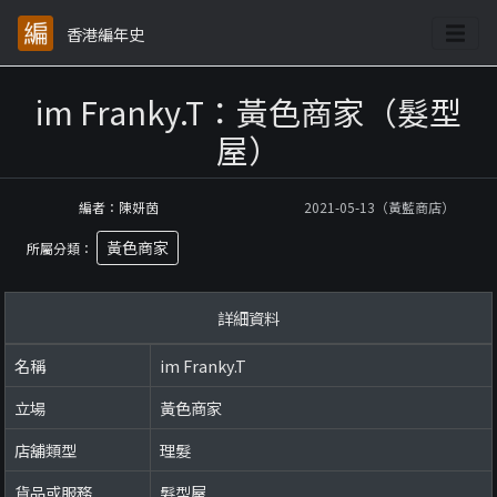
香港編年史
im Franky.T：黃色商家（髮型
屋）
編者：陳妍茵
2021-05-13（黃藍商店）
黃色商家
所屬分類：
詳細資料
名稱
im Franky.T
立場
黃色商家
店舖類型
理髮
貨品或服務
髮型屋