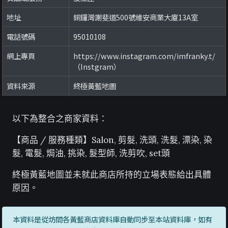
地址
銅鑼灣謝斐道500號維安商業大廈13A室
電話號碼
95010108
網上專頁
https://www.instagram.com/imfranky.t/
（Instgram）
資料來源
終極黃藍地圖
以下為整合之商家資料：
【商品 / 服務種類】Salon, 剪髮, 洗頭, 洗髮, 漂染, 染
髮, 電髮, 焗油, 挑染, 髮型師, 洗剪吹, set頭
終極黃藍地圖並未就此商店所持的立場表態給出具體
原因。
本資料是從坊間各黃藍商店資料庫自動同步至本站資料庫，如有