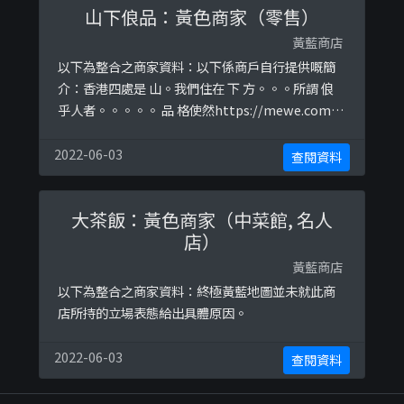
山下俍品：黃色商家（零售）
黃藍商店
以下為整合之商家資料：以下係商戶自行提供嘅簡
介：香港四處是 山。我們住在 下 方。。。所謂 俍
乎人者。。。。。 品 格使然https://mewe.com/i-
front/bfypros以下係相關證明貼文：
https://www.facebook.com/bfypros/posts/12
2022-06-03
查閱資料
4836089266202https://www.facebook.com/bf
ypros/posts/126 ...
大茶飯：黃色商家（中菜館, 名人
店）
黃藍商店
以下為整合之商家資料：終極黃藍地圖並未就此商
店所持的立場表態給出具體原因。
2022-06-03
查閱資料