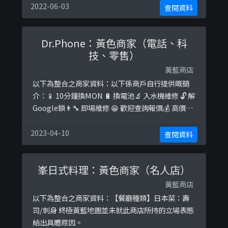
2022-06-03
查閱資料
Dr.Phone：黃色商家（電話、科
技、零售）
黃藍商店
以下為整合之商家資料：以下係商戶自行提供嘅簡
介：📱 10分鐘換MON 🔋 換電池🔬 入水機維修 🔓 解
Google鎖👨‍🔧 即場維修 😁 歡迎查詢報價💰 高價收
機 💵 收消費卷以下係相關證明貼文：
https://www.facebook.com/Dr.Phone852/post
2023-04-10
查閱資料
s/2383421758611813
峯日式料理：黃色商家（名人店）
黃藍商店
以下為整合之商家資料：【餐廳種類】日本菜：壽
司/刺身 終極黃藍地圖並未就此商店所持的立場表態
給出具體原因。