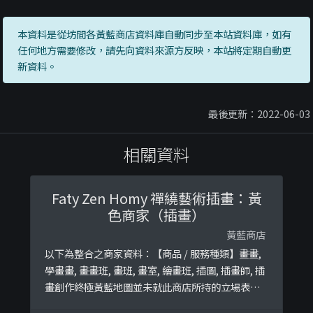
本資料是從坊間各黃藍商店資料庫自動同步至本站資料庫，如有
任何地方需要修改，請先向資料來源方反映，本站將定期自動更
新資料。
最後更新：2022-06-03
相關資料
Faty Zen Homy 禪繞藝術插畫：黃
色商家（插畫）
黃藍商店
以下為整合之商家資料：【商品 / 服務種類】畫畫,
學畫畫, 畫畫班, 畫班, 畫室, 繪畫班, 插圖, 插畫師, 插
畫創作終極黃藍地圖並未就此商店所持的立場表態
給出具體原因。