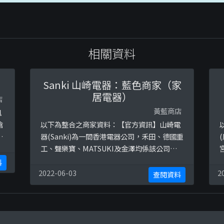
相關資料
Sanki 山崎電器：藍色商家（家
居電器）
店
黃藍商店
風
搶
以下為整合之商家資料：【官方資訊】山崎電
傳
器(Sanki)為一間香港電器公司，禾田、德國重
工、聲樂寶、MATSUKI及金澤均係該公司旗
來
下品牌。山崎電器於2021年贊助了肥媽的
h
料
Easycook First Fans Gathering活動。參考
2022-06-03
2
查閱資料
圖片：
https://ibb.co/7rrjkknhttps://ibb.co/MPY
YBYz