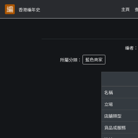
主頁
香港編年史
編者
所屬分類：
藍色商家
名稱
立場
店舖類型
貨品或服務