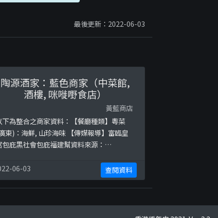
最後更新：2022-06-03
陶源酒家：藍色商家（中菜館,
酒樓, 咪嘥嘢食店）
黃藍商店
以下為整合之商家資料：【餐廳種類】粵菜
(廣東)：海鮮, 山珍海味 【傳媒報導】富臨皇
宮包庇黑社會包庇福建幫資料來源：
ttp://bit.do/fro47http://bit.do/fpPVH【
只屬傳言】富臨皇宮包庇黑社會包庇福建幫 不
022-06-03
查閱資料
嬲都係紅底 旗下食店： 皇室①號囍臨門 富臨
皇宮 富臨酒家 富臨漁港 囍臨門品牌 金皇廷囍
宴 陶源酒家(鮑魚專門店) 炑八韓烤 炑八Taste
炑八韓烤親子餐廳 ...