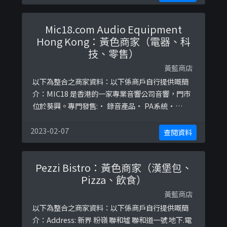
商戶自行提供嘅簡介：售賣香港製造產品🇭🇰「每
一次你花的錢，都是在為你想要的世界投票。」兩
Mic18.com Audio Equipment
間出租廚房partyroom享受煮食� ...
Hong Kong：黃色商家（電器、科
技、零售）
黃藍商店
以下為整合之商家資料：以下係商戶自行提供嘅簡
介：MIC18 是香港的一家專業音響公司音響，門市
位於葵興。專門發售:• 錄音產品• PA系統•
microphone, speaker, audio interface,
mixer___________________________________
2023-02-07
查閱資料
__________Shure 產品 (香港/澳門) 代理商
Harman 產品 (香港/澳門) 代理商 ...
Pezzi Bistro：黃色商家（漢堡包、
Pizza、飲食）
黃藍商店
以下為整合之商家資料：以下係商戶自行提供嘅簡
介：Address: 新界 粉嶺 聯和墟 聯和道一號 地下.電