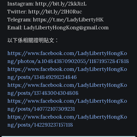
Instagram: http://bit.ly/2kkJizL
Twitter: http://bit.ly/2lH0Ruc
Telegram: https://t.me/LadyLibertyHK
Email:
LadyLibertyHongKong@gmail.com
以下係相關證明貼文：
https://www.facebook.com/LadyLibertyHongKo
ng/photos/a.104843870902055/118719572847818
https://www.facebook.com/LadyLibertyHongKo
ng/posts/134849291234846
https://www.facebook.com/LadyLibertyHongKo
ng/posts/137483004304808
https://www.facebook.com/LadyLibertyHongKo
ng/posts/140772107309231
https://www.facebook.com/LadyLibertyHongKo
ng/posts/142293237157118