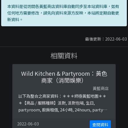
本資料是從坊間各黃藍商店資料庫自動同步至本站資料庫，如有
任何地方需要修改，請先向資料來源方反映，本站將定期自動更
新資料。
最後更新：2022-06-03
相關資料
Wild Kitchen & Partyroom：黃色
商家（消閒娛樂）
黃藍商店
以下為整合之商家資料：＊＊＊終極黃藍地圖＊＊
＊【商品 / 服務種類】派對, 派對包場, 生日,
partyroom, 廚房租借, 24小時, 24hours, party
room, party終極黃藍地圖並未就此商店所持的立
場表態給出具體原因。＊＊＊和你查＊＊＊以下係
2022-06-03
查閱資料