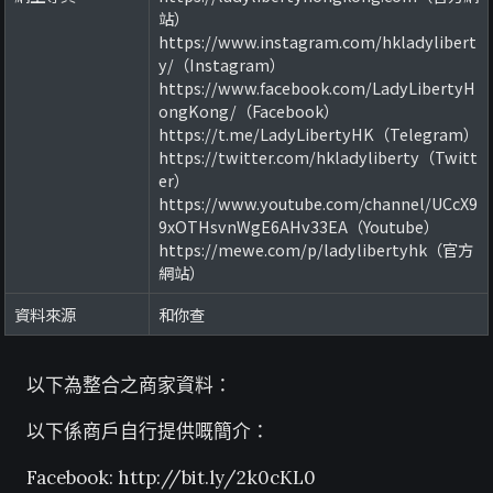
站）
https://www.instagram.com/hkladylibert
y/（Instagram）
https://www.facebook.com/LadyLibertyH
ongKong/（Facebook）
https://t.me/LadyLibertyHK（Telegram）
https://twitter.com/hkladyliberty（Twitt
er）
https://www.youtube.com/channel/UCcX9
9xOTHsvnWgE6AHv33EA（Youtube）
https://mewe.com/p/ladylibertyhk（官方
網站）
資料來源
和你查
以下為整合之商家資料：
以下係商戶自行提供嘅簡介：
Facebook: http://bit.ly/2k0cKL0