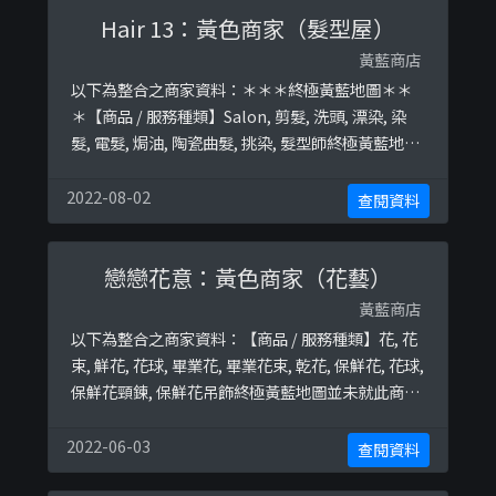
Hair 13：黃色商家（髮型屋）
黃藍商店
以下為整合之商家資料：＊＊＊終極黃藍地圖＊＊
＊【商品 / 服務種類】Salon, 剪髮, 洗頭, 漂染, 染
髮, 電髮, 焗油, 陶瓷曲髮, 挑染, 髮型師終極黃藍地圖
並未就此商店所持的立場表態給出具體原因。＊＊
＊和你查＊＊＊以下係商戶自行提供嘅簡介：店鋪
2022-08-02
查閱資料
名稱：Hair13地址：沙田石門安耀街5號W Luxe 商
業大廈3樓S 17室以下係相關證明貼文：
戀戀花意：黃色商家（花藝）
https://www.facebook.co ...
黃藍商店
以下為整合之商家資料：【商品 / 服務種類】花, 花
束, 鮮花, 花球, 畢業花, 畢業花束, 乾花, 保鮮花, 花球,
保鮮花頸鍊, 保鮮花吊飾終極黃藍地圖並未就此商店
所持的立場表態給出具體原因。
2022-06-03
查閱資料