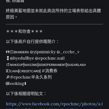
根, 粉霧眉
終極黃藍地圖並未就此商店所持的立場表態給出具體
原因。
＊＊＊和你查＊＊＊
以下係商戶自行提供嘅簡介：
👭🏻ғᴏᴜɴᴅᴇʀs @yipmimicky @_ccche_v
💈@byedullbye @epochmc.nail
🎨ᴍᴀᴋᴇᴜᴘ|ᴡᴀxɪɴɢ|sᴇᴍɪᴘᴇʀᴍᴀɴᴇɴᴛ|sᴜɢᴀʀʟᴀsʜ
💵ᴄᴀsʜ|ᴄʀᴇᴅɪᴛᴄᴀʀᴅ| #消費券
🔎#epochmc半永久系列
🌐booking⬇️
以下係相關證明貼文：
https://www.facebook.com/epochmc/photos/a.1