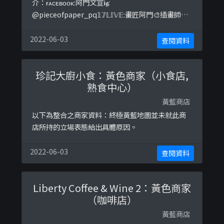
介：ғᴀᴄᴇʙᴏᴏᴋ:阿門文宣𝖎𝖌:
@pieceofpaper_pq𝟙𝟟𝕃𝕀𝕍𝔼:畫匠阿門🎨插畫師｜
日常臨摹/電繪/客製圖🖌水墨/鋼筆/原子筆📬如有
興趣合作或客製化，歡迎DM📬𝔽𝕖𝕖𝕝 𝕗𝕣𝕖𝕖 𝕥𝕠
2022-06-03
查閱資料
𝕚𝕟𝕓𝕠𝕩 𝕞𝕖 𝕚𝕗 𝕒𝕟𝕪 𝕚𝕟𝕢𝕦𝕚𝕣𝕚𝕖𝕤#🇭🇰 #d ...
珍記大廚小食：黃色商家（小食店,
熟食中心）
黃藍商店
以下為整合之商家資料：終極黃藍地圖並未就此商
店所持的立場表態給出具體原因。
2022-06-03
查閱資料
Liberty Coffee & Wine 2：黃色商家
（咖啡店）
黃藍商店