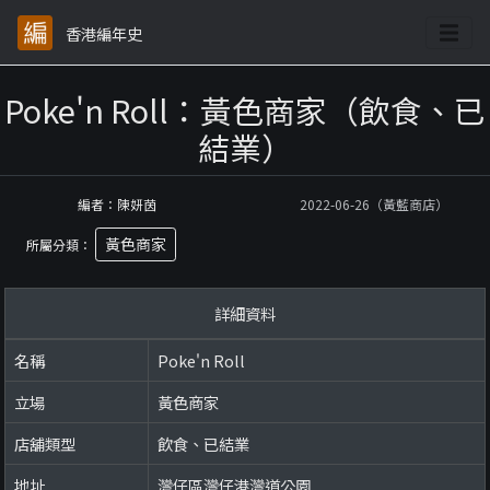
香港編年史
Poke'n Roll：黃色商家（飲食、已
結業）
編者：陳妍茵
2022-06-26（黃藍商店）
黃色商家
所屬分類：
詳細資料
名稱
Poke'n Roll
立場
黃色商家
店舖類型
飲食、已結業
地址
灣仔區灣仔港灣道公園