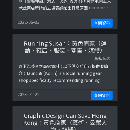
＊【餐廳種類】港式：火鍋, 雞煲 終極黃藍地圖並未
就此商店所持的立場表態給出具體原因。＊＊＊和
你查＊＊＊以下係商戶自行提供嘅簡介：芝士雞煲
專門店自創黃金芝士雞煲、火焰麻辣雞煲自家制手
2022-06-03
查閱資料
打鮮製丸餃-旺角彌敦道761號太子藍馬之城2樓銅鑼
灣渣甸街50號渣甸中心3樓觀塘興業街4號The
Running Susan：黃色商家（運
Wave 3樓-以下係相關證明貼文：
動、鞋店、服裝、零售、媒體）
https://www.facebook ...
黃藍商店
以下為整合之商家資料：以下係商戶自行提供嘅簡
介：launch8 (Korin) is a local running gear
shop specifically recommending running
shoes and products fo以下係相關證明貼文：
https://www.facebook.com/launch8running/p
2023-01-22
查閱資料
osts/2320092028111053http ...
Graphic Design Can Save Hong
Kong：黃色商家（藝術、公眾人
物、媒體）