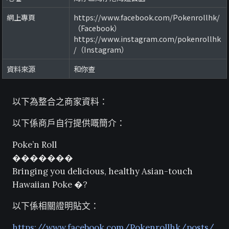
網上專頁
https://www.facebook.com/Pokenrollhk/
（Facebook）
https://www.instagram.com/pokenrollhk
/（Instagram）
資料來源
和你查
以下為整合之商家資料：
以下係商戶自行提供嘅簡介：
Poke’n Roll
�������
Bringing you delicious, healthy Asian-touch
Hawaiian Poke �?
以下係相關證明貼文：
https://www.facebook.com/Pokenrollhk/posts/