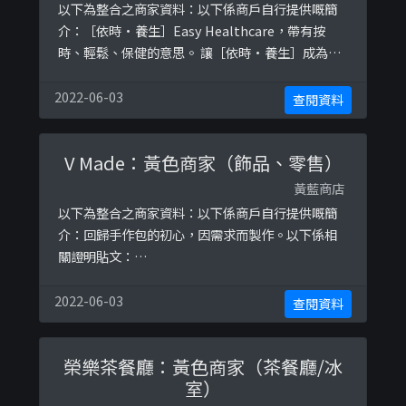
以下為整合之商家資料：以下係商戶自行提供嘅簡
介：［依時•養生］Easy Healthcare，帶有按
時、輕鬆、保健的意思。 讓［依時•養生］成為你
的健康伴侶，依時沖泡一份 #Easytea🍵，助你調理
身體以達養生之效💁🏻‍♀️.#依時養生Easyhealthcare
2022-06-03
查閱資料
#依時養生.📲：98812822以下係相關證明貼文：
https://www.facebook.com/easyhealthc ...
V Made：黃色商家（飾品、零售）
黃藍商店
以下為整合之商家資料：以下係商戶自行提供嘅簡
介：回歸手作包的初心，因需求而製作。以下係相
關證明貼文：
https://www.facebook.com/bearvmade/posts
/518270478755145https://www.facebook.com
2022-06-03
查閱資料
/bearvmade/posts/490375501544643
榮樂茶餐廳：黃色商家（茶餐廳/冰
室）