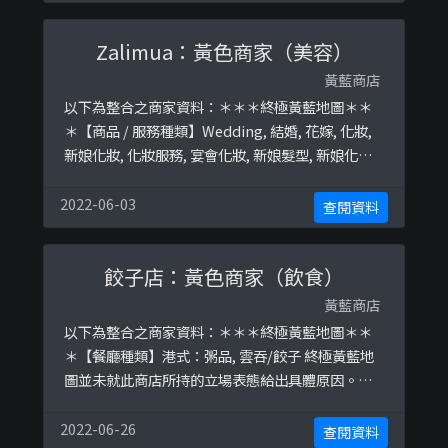
Zalimua：黃色商家（美容）
黃藍商店
以下為整合之商家資料：＊＊＊終極黃藍地圖＊＊
＊【商品 / 服務種類】Wedding, 結婚, 花嫁, 化妝,
新娘化妝, 化妝服務, 宴會化妝, 新娘髮型, 新娘化妝
髮型, 新娘化妝師, 新娘造型, 新娘妝髮, set頭, 化妝
班, 姊妹化妝, 影視廣告化妝, 廣告化妝, 特技化妝終
2022-06-03
查閱資料
極黃藍地圖並未就此商店所持的立場表態給出具體
原因。＊＊＊和你查＊＊＊以下係商戶自行提供嘅
餃子店：黃色商家（飲食）
簡介：Artiste maq ...
黃藍商店
以下為整合之商家資料：＊＊＊終極黃藍地圖＊＊
＊【餐廳種類】港式：粥品, 雲吞/餃子 終極黃藍地
圖並未就此商店所持的立場表態給出具體原因。＊
＊＊和你查＊＊＊以下係商戶自行提供嘅簡介：午
餐、晚餐、小食、宵夜首選以下係相關證明貼文：
2022-06-26
查閱資料