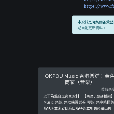
https://www.
本資料是從坊間各黃藍
期自動更新資料。
OKPOU Music 香港樂舖：黃
商家（音樂）
黃藍商
以下為整合之商家資料：【商品 / 服務種類
Music, 樂譜, 樂理練習試卷, 琴譜, 樂章終極黃
藍地圖並未就此商店所持的立場表態給出具