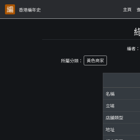
主頁
香港編年史
編者
所屬分類：
黃色商家
名稱
立場
店舖類型
地址