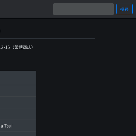
搜尋
）
-12-15（黃藍商店）
a Tsui