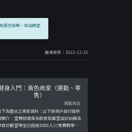
來源方反映，本站將定
最後更新：2022-12-15
健身入門：黃色商家（運動、零
售）
黃藍商店
以下為整合之商家資料：以下係商戶自行提供
嘅簡介：🏆教授健身及飲食知識🏆設計訓練及
飲食計劃🏆學生已超過1000人👇🏻免費教學文