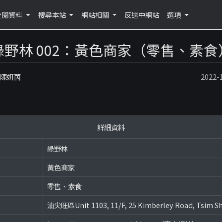
查閱資料
搜尋本站
網站相關
反送中網站
選項
綠野林 002：黃色商家（零售、素食
：陳妍茵
2022
詳細資料
綠野林
黃色商家
零售、素食
油尖旺區Unit 1103, 11/F, 25 Kimberley Road, Tsim Sh