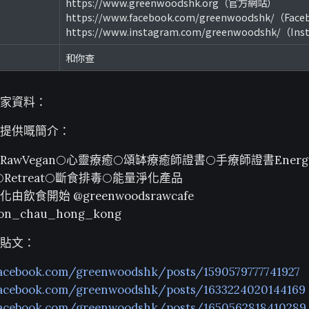
https://www.greenwoodshk.org（官方網站）
https://www.facebook.com/greenwoodshk/（Fac
https://www.instagram.com/greenwoodshk/（In
和你查
家資料：
提供嘅簡介：
awVegan🌕心靈療癒🌕頌缽療癒師證書🌕手療師證書EnergyHe
🌕Retreat🌕斷食排毒🌕能量淨化產品
由飲食開始 @greenwoodsrawcafe
mon_chau_hong_kong
貼文：
facebook.com/greenwoodshk/posts/1590579777741927
facebook.com/greenwoodshk/posts/1633224020144169
facebook.com/greenwoodshk/posts/1650562818410289