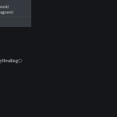
ebook）
stagram）
aling🌕