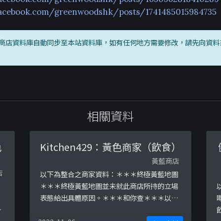
facebook.com/greenwoodshk/posts/1741485015984735
商店資料庫自動同步至本站資料庫，如有任何地方需要修改，請先向資料
相關資料
色
Kitchen429：黃色商家（飲食）
黃藍商店
店
以下為整合之商家資料：＊＊＊終極黃藍地圖
】
＊＊＊終極黃藍地圖並未就此商店所持的立場
表態給出具體原因。＊＊＊和你查＊＊＊以下
體
係商戶自行提供嘅簡介：位於牛頭角商業區的