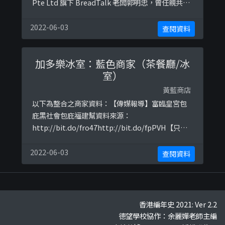
Pte Ltd 旗下 BreadTalk 老闆郭明忠，曾任親共團
體新加坡潮州八邑會館會長 資料來源：
https://www.facebook.com/fcwithyou/photos
2022-06-03
查閱資料
/a.106490494472819/174098474378687/
加多樂冰室：藍色商家（茶餐廳/冰
室）
黃藍商店
以下為整合之商家資料：【傳媒報導】富臨皇宮包
庇黑社會包庇福建幫資料來源：
http://bit.do/fro47http://bit.do/fpPVH【只屬
傳言】富臨皇宮包庇黑社會包庇福建幫 不嬲都係紅
底 旗下食店： 皇室①號囍臨門 富臨皇宮 富臨酒家
2022-06-03
查閱資料
富臨漁港 囍臨門品牌 金皇廷囍宴 陶源酒家(鮑魚專
門店) 炑八韓烤 炑八Taste 炑八韓烤親子餐廳 富城
火鍋海鮮酒家 正冬火鍋品牌 四季文昌品牌 ...
香港編年史 2021: Ver 2.2
德望學校協作：余麗嬋老師主編