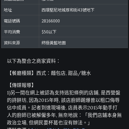
地址
西環堅尼地城厚和街43號地下
電話號碼
28166000
平均消費
$50以下
資料來源
終極黃藍地圖
以下為整合之商家資料：
【餐廳種類】西式：麵包店, 甜品/糖水
【傳媒報導】
1)另一間在網上被認為支持逃犯條例的店鋪, 是西營盤
的詩餅坊, 因為2015年時, 該店廚師踢爆曾以粗口侮辱
佔中成員。記者到達現場後, 店員表示2015年動手打
人的廚師已被解僱多年, 無奈地說：「我們店鋪本身無
政治立場, 但網民要杯葛也沒有辦法。」