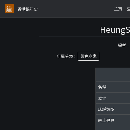
主頁
香港編年史
Heun
編者
所屬分類：
黃色商家
名稱
立場
店舖類型
網上專頁