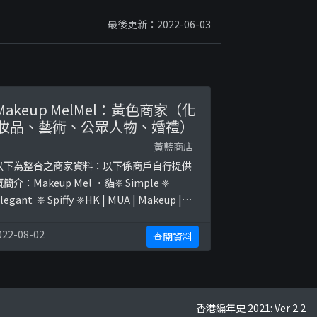
最後更新：2022-06-03
Makeup MelMel：黃色商家（化
妝品、藝術、公眾人物、婚禮）
黃藍商店
以下為整合之商家資料：以下係商戶自行提供
嘅簡介：Makeup Mel ·貓❈ Simple ❈
legant ￼ ❈ Spiffy ❈HK | MUA | Makeup |
airdo | Handmade flower😸角蛋白睫毛現
接受預約😺貓仔原有客戶/新娘 8折優惠💞以下
022-08-02
查閱資料
係相關證明貼文：
ttps://www.facebook.com/melchanmua
photos/a.181 ...
香港編年史 2021: Ver 2.2