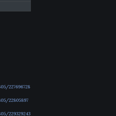
805/227696728
805/22805897
805/229329243