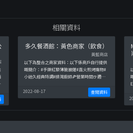
相關資料
公
多久餐酒館：黃色商家（飲食）
黃藍商店
店
以下為整合之商家資料：以下係商戶自行提供
供
嘅簡介：#手擀紅藜薄脆披薩#直火煎烤燒物#
南
小迷久經典特調#排灣廚師🍕營業時間🍺週一
關
～週六 6pm~1am 週日固定（隔週休二日）
E
👉🏾餐廳地址：屏東縣恆春鎮恆西路5號以下係
H
2022-08-17
查閱資料
u
相關證明貼文：
2
料
8
https://www.facebook.com/permalink.ph
at
p?
h
story_fbid=1121111771426236&amp;id=5
/
069773928 ...