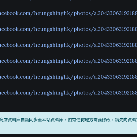
facebook.com/heungshinghk/photos/a.2043306319218
facebook.com/heungshinghk/photos/a.2043306319218
facebook.com/heungshinghk/photos/a.2043306319218
facebook.com/heungshinghk/photos/a.20433063192188
facebook.com/heungshinghk/photos/a.2043306319218
facebook.com/heungshinghk/photos/a.2043306319218
商店資料庫自動同步至本站資料庫，如有任何地方需要修改，請先向資料