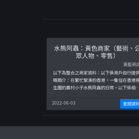
水熊阿蟲：黃色商家（藝術、
眾人物、零售）
黃藍商
以下為整合之商家資料：以下係商戶自行提
嘅簡介：在繁忙緊湊的香港，一隻住在香港
生圍的農村小子水熊阿蟲的日常。以下係相
證明貼文：
https://www.facebook.com/waterbearg
2022-06-03
查閱資
lu/photos/a.1102921186519455/1774685
56009648https://www.facebook.com/w
erbeargulu/photos/a.110292 ...