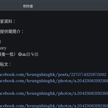
和你查
家資料：
提供嘅簡介：

ory
一批）😅🙏🏻👇🏻
貼文：
facebook.com/heungshinghk/posts/2275774325972002
facebook.com/heungshinghk/photos/a.2043306319218
facebook.com/heungshinghk/photos/a.2043306319218
facebook.com/heungshinghk/photos/a.2043306319218