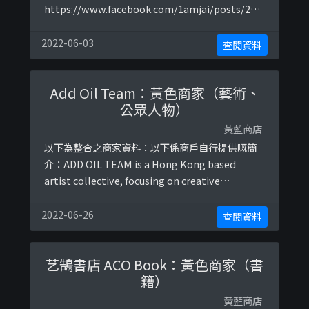
https://www.facebook.com/1amjai/posts/276
3782713709583https://www.facebook.com/1a
mjai/posts/2788538757900645https://www.fa
2022-06-03
查閱資料
cebook.com/1amjai/posts/291524230189 ...
Add Oil Team：黃色商家（藝術、
公眾人物）
黃藍商店
以下為整合之商家資料：以下係商戶自行提供嘅簡
介：ADD OIL TEAM is a Hong Kong based
artist collective, focusing on creative
activism. 打氣小隊是以下係相關證明貼文：
https://www.facebook.com/addoilteam/phot
2022-06-26
查閱資料
os/a.286939448179329/1054783444728255
艺鵠書店 ACO Book：黃色商家（書
籍）
黃藍商店