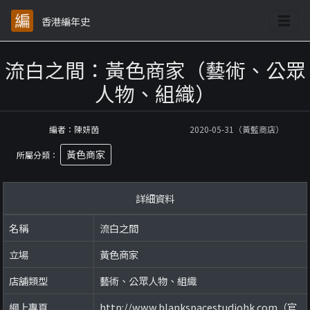
香港編年史
流白之間：黃色商家（藝術、公眾
人物、組織）
編者：陳妍茵
2020-05-31（黃藍商店）
黃色商家
所屬分類：
詳細資料
名稱
流白之間
立場
黃色商家
店舖類型
藝術、公眾人物、組織
網上專頁
http://www.blankspacestudiohk.com（官