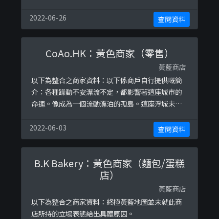
/posts/113262507049220/https://www.facebo
ok.com/103471138028357/posts/12224910948
2022-06-26
查閱資料
3893/https://www.facebook.com/1034 ...
CoAo.HK：黃色商家（零售）
黃藍商店
以下為整合之商家資料：以下係商戶自行提供嘅簡
介：各種躁動不安漂流不定，都影響著這座城市的
命運。像成為一個流動漂泊的孤島。這座浮城未知
去向，我們都將成為歷史的見證者。以下係相關證
明貼文：
2022-06-03
查閱資料
https://www.facebook.com/permalink.php?
story_fbid=107946344044392&amp;id=107945
B.K Bakery：黃色商家（麵包/蛋糕
847377775https://www.facebook ...
店）
黃藍商店
以下為整合之商家資料：終極黃藍地圖並未就此商
店所持的立場表態給出具體原因。