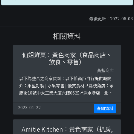
最後更新：2022-06-03
相關資料
仙姐鮮菓：黃色商家（食品商店、
飲食、零售）
黃藍商店
以下為整合之商家資料：以下係商戶自行提供嘅簡
介：果籃訂製 | 水果零售 | 優質食材📍荔枝角店：永
康街10號中太工業大廈六樓06室📍深水埗店：北河
街街市一樓MN110-MN111（生果only）.🛵 𝙵𝚛𝚎𝚎
𝙳𝚎𝚕𝚒𝚟𝚎𝚛𝚢 𝙾𝚟𝚎𝚛 $𝟻𝟶𝟶以下係相關證明貼文：
2023-01-22
查閱資料
https://www.facebook.com/Fruityauntiehk/p
osts ...
Amitie Kitchen：黃色商家（扒房,