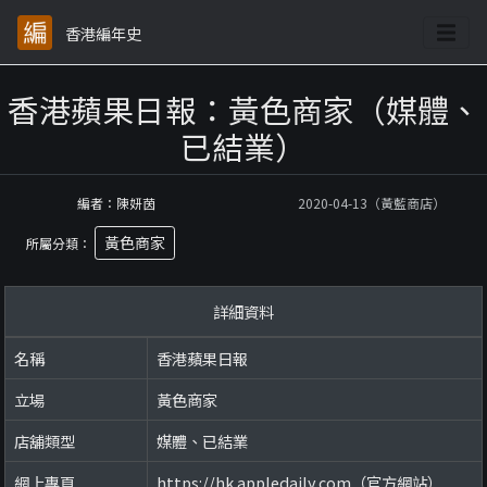
香港編年史
香港蘋果日報：黃色商家（媒體、
已結業）
編者：陳妍茵
2020-04-13（黃藍商店）
黃色商家
所屬分類：
詳細資料
名稱
香港蘋果日報
立場
黃色商家
店舖類型
媒體、已結業
網上專頁
https://hk.appledaily.com（官方網站）