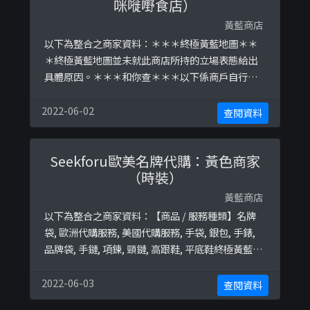
咪嘥嘢食店）
黃藍商店
以下為整合之商家資料：＊＊＊終極黃藍地圖＊＊
＊終極黃藍地圖並未就此商店所持的立場表態給出
具體原因。＊＊＊和你查＊＊＊以下係商戶自行提
供嘅簡介：地址：尖沙咀厚福街H8 9樓電話：3104
9234以下係相關證明貼文：
2022-06-02
查閱資料
https://www.facebook.com/amitie.kitchen/po
sts/1787281408238153https://www.facebook.
Seekforu歐美名牌代購：黃色商家
com/amitie ...
（時裝）
黃藍商店
以下為整合之商家資料：【商品 / 服務種類】名牌
袋, 歐洲代購服務, 美國代購服務, 手袋, 銀包, 手錶,
品牌袋, 手鏈, 項鍊, 頸鏈, 高跟鞋, 平底鞋終極黃藍地
圖並未就此商店所持的立場表態給出具體原因。
2022-06-03
查閱資料