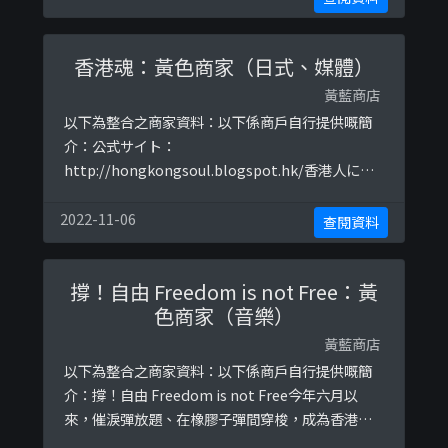
準備咗大量精彩好玩嘅遊戲！🐻🦁🐰🐦🐶🐱以下係
相關證明貼文：
香港魂：黃色商家（日式、媒體）
https://www.facebook.com/153268190683139
8/ ...
黃藍商店
以下為整合之商家資料：以下係商戶自行提供嘅簡
介：公式サイト：
http://hongkongsoul.blogspot.hk/香港人によ
る、過去から現在の香港?以下係相關證明貼文：
https://www.facebook.com/hongkongsoul/po
2022-11-06
查閱資料
sts/2383813248347499https://www.facebook.
com/hongkongsoul/posts/2386080 ...
撐！自由 Freedom is not Free：黃
色商家（音樂）
黃藍商店
以下為整合之商家資料：以下係商戶自行提供嘅簡
介：撐！自由 Freedom is not Free今年六月以
來，催淚彈放題、在橡膠子彈間穿梭，成為香港人
的日常。九月底，十萬台灣人上街撐港反極權，堅