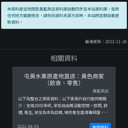
本資料是從坊間各黃藍商店資料庫自動同步至本站資料庫，如有
任何地方需要修改，請先向資料來源方反映，本站將定期自動更
新資料。
最後更新：2022-11-26
相關資料
屯黃水果原產地直送：黃色商家
（飲食、零售）
黃藍商店
以下為整合之商家資料：以下係商戶自行提供嘅簡
介：全場2000多呎, 享受自由嘅活動空間。悠閑, 舒
適, 衛生, 安全為本為目標, 場地會全面清毒殺菌，確
保場地乾淨衛生希望讓每一位大朋友小朋友都可以
玩得開心 ！ 玩得安心 ！玩得放心！我哋已經為大家
2022-06-03
查閱資料