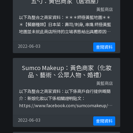
五勺：黃色商家（居酒屋）
黃藍商店
以下為整合之商家資料：＊＊＊終極黃藍地圖＊＊
＊【餐廳種類】日本菜：壽司/刺身, 串燒 終極黃藍
地圖並未就此商店所持的立場表態給出具體原因。
＊＊＊和你查＊＊＊以下係商戶自行提供嘅簡介：#
居酒屋➕200🆙Sake Served By Gls買1送1 【21:00
2022-06-03
查閱資料
Sunday~Thur】👇🏻WhatsApp❇️訂位以下係相關證
明貼文：https://www.facebook.com/goshak ...
Sumco Makeup：黃色商家（化妝
品、藝術、公眾人物、婚禮）
黃藍商店
以下為整合之商家資料：以下係商戶自行提供嘅簡
介：新娘化妝以下係相關證明貼文：
https://www.facebook.com/sumcomakeup/ph
otos/a.276053862576845/1281033808745507
2022-06-03
查閱資料