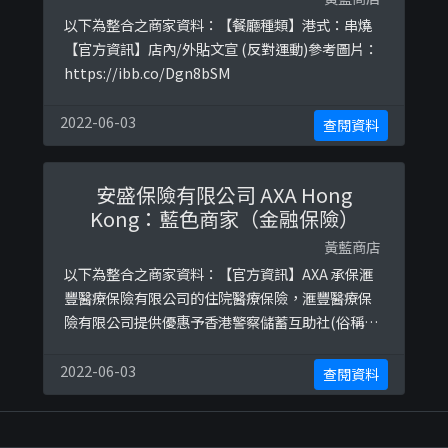
以下為整合之商家資料：【餐廳種類】港式：串燒
【官方資訊】店內/外貼文宣 (反對運動)參考圖片：
https://ibb.co/Dgn8bSM
2022-06-03
查閱資料
安盛保險有限公司 AXA Hong
Kong：藍色商家（金融保險）
黃藍商店
以下為整合之商家資料：【官方資訊】AXA 承保滙
豐醫療保險有限公司的住院醫療保險，滙豐醫療保
險有限公司提供優惠予香港警察儲蓄互助社(俗稱傘
仔會或遮仔會) 資料來源：
https://www.police.gov.hk/offbeat/827/chi/b0
2022-06-03
查閱資料
4.htm參考圖片：https://ibb.co/R4nWX0M