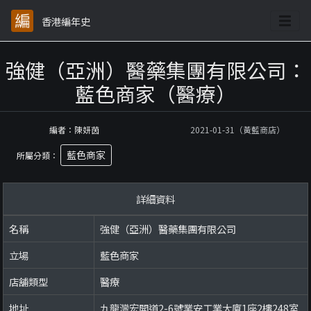
香港編年史
強健（亞洲）醫藥集團有限公司：
藍色商家（醫療）
編者：陳妍茵
2021-01-31（黃藍商店）
藍色商家
所屬分類：
詳細資料
名稱
強健（亞洲）醫藥集團有限公司
立場
藍色商家
店舖類型
醫療
地址
九龍灣宏開道2-6號業安工業大廈1座2樓248室