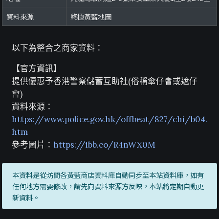
資料來源
終極黃藍地圖
以下為整合之商家資料：
【官方資訊】
提供優惠予香港警察儲蓄互助社(俗稱傘仔會或遮仔
會)
資料來源：
https://www.police.gov.hk/offbeat/827/chi/b04.
htm
參考圖片：
https://ibb.co/R4nWX0M
本資料是從坊間各黃藍商店資料庫自動同步至本站資料庫，如有
任何地方需要修改，請先向資料來源方反映，本站將定期自動更
新資料。