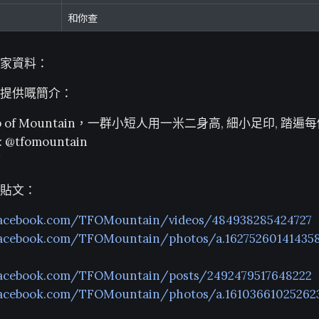
和你查
家資料：
提供嘅簡介：
ship of Mountain，一群小短人用一米二身高, 細小足印, 踏
: @tfomountain
孩
貼文：
facebook.com/TFOMountain/videos/484938285424727
facebook.com/TFOMountain/photos/a.16275260141435
facebook.com/TFOMountain/posts/2492479517648222
facebook.com/TFOMountain/photos/a.16103661025262