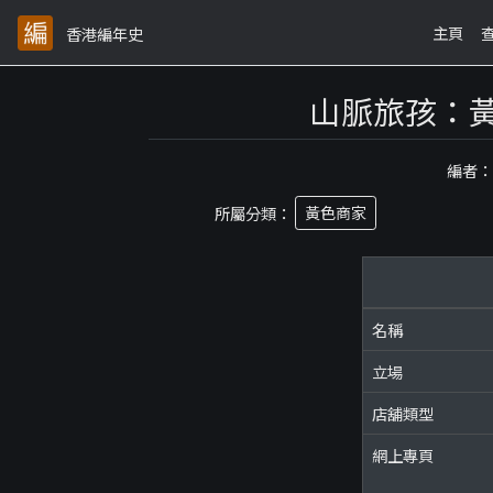
主頁
香港編年史
山脈旅孩：
編者
所屬分類：
黃色商家
名稱
立場
店舖類型
網上專頁