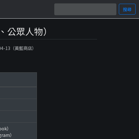
搜尋
、公眾人物）
-04-13（黃藍商店）
book）
agram）