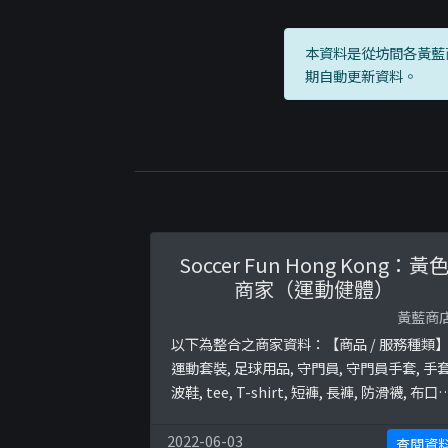
本資料是從坊間各黃藍
期自動更新資料。
Soccer Fun Hong Kong：黃
商家（運動健體）
黃藍商
以下為整合之商家資料：【商品 / 服務種類
運動套裝, 足球用品, 守門員, 守門員手套, 手套
波鞋, tee, T-shirt, 短褲, 長褲, 防滑襪, 布口罩
斜揹袋, 足球, 波砵終極黃藍地圖並未就此商
所持的立場表態給出具體原因。
2022-06-03
查閱資