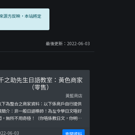
來源方反映，本站將定
最後更新：2022-06-03
千之助先生日語教室：黃色商家
（零售）
黃藍商店
以下為整合之商家資料：以下係商戶自行提供
嘅簡介：非一般日語導師！為左令學日文唔好
悶，無所不用奇極！（你唔係教日文，你明條
鐵咩!!）拿~上堂我係唔講粗言穢語嫁！以下係
相關證明貼文：
022-06-03
查閱資料