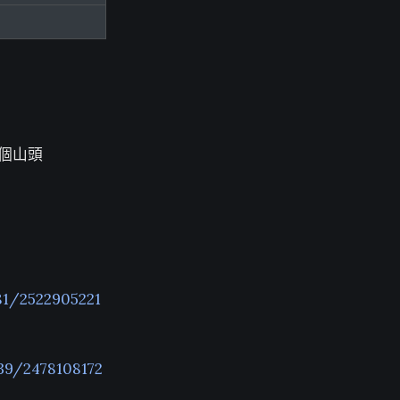
遍每個山頭
81/2522905221
39/2478108172