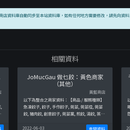
商店資料庫自動同步至本站資料庫，如有任何地方需要修改，請先向資料
相關資料
色
JoMucGau 做乜餃：黃色商家
（其他）
店
黃藍商店
】
以下為整合之商家資料：【商品 / 服務種類】
,
急凍餃子, 餃子, 手作餃子, 莞荽, 莞荽控, 莞荽
,
餃, 豬肉餃, 創意餃子, 莞荽黨, 煎餃, 湯餃, 蒸餃,
店
氣炸餃, 素餃, 牛肉餃, 羊肉餃, 蒜控, 腐乳控, 腐
乳餃子, 團購餃子, 自家餃子, 鮮製餃子終極黃
2022-06-03
2
料
查閱資料