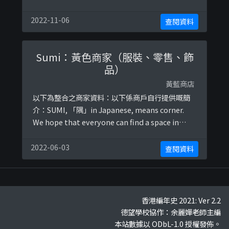
文：
https://www.facebook.com/unadesign.store/
2022-11-06
查閱資料
photos/a.1758124234502874/24032340099918
90
Sumi：黃色商家（服裝、零售、飾
品）
黃藍商店
以下為整合之商家資料：以下係商戶自行提供嘅簡
介：SUMI, 「隅」in Japanese, means corner.
We hope that everyone can find a space in
their lives where they can do whatever they
want.以下係相關證明貼文：
2022-06-03
查閱資料
https://www.facebook.com/permalink.php? ...
香港編年史 2021: Ver 2.2
德望學校協作：余麗嬋老師主編
本站數據以 ODbL-1.0 授權發佈。