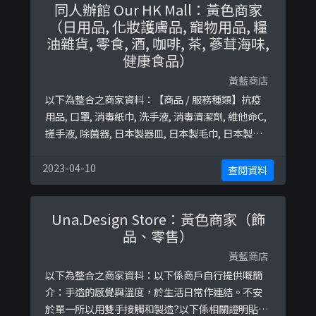
同人辦館 Our HK Mall：黃色商家
（日用品, 化妝護膚品, 寵物用品, 糧
油雜貨, 零食, 酒, 咖啡, 茶, 蔘茸海味,
健康食品）
黃藍商店
以下為整合之商家資料：【商品 / 服務種類】抗疫
用品, 口罩, 消毒紙巾, 洗手液, 消毒清潔劑, 維他命C,
搓手液, 除菌器, 日本製器皿, 日本製毛巾, 日本製刀,
果仁醬, 手工啤, 新鮮烘焙馬卡龍, 法國製便當盒, 掛
耳式咖啡包, 保濕乳液, 洗面啫喱, 鬚後水, 剃鬚膏, 本
2023-04-10
查閱資料
地手工啤, 台灣手信, 麻辣醬, XO醬, 薑黃粉, 薑茶包,
薑潔面泡, 薑面膜, 薑皂液, 茶包, 手工氈酒 ...
Una.Design Store：黃色商家（飾
品、零售）
黃藍商店
以下為整合之商家資料：以下係商戶自行提供嘅簡
介：手造的感覺與溫度，於生活日常作連結。不安
於單一所以用雙手接觸和製造?以下係相關證明貼