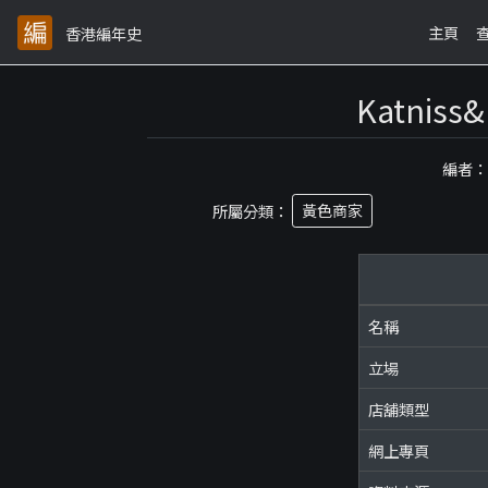
主頁
香港編年史
Katnis
編者
所屬分類：
黃色商家
名稱
立場
店舖類型
網上專頁