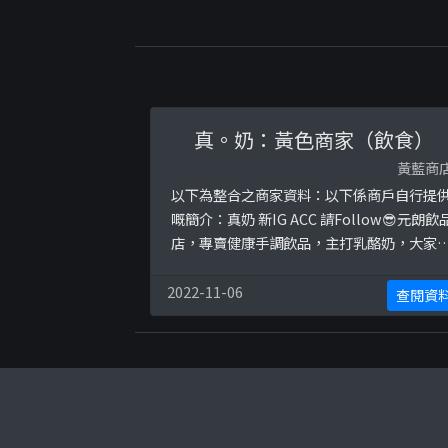
真。奶：黃色商家（飲食）
黃藍商
以下為整合之商家資料：以下係商戶自行提
嘅簡介：真奶 新IG ACC 請Follow😎元朗飲
店，專賣健康手調飲品，主打乳酪奶，大家
洗再飲肥仔水，爽住咁練大隻/KEEP FIT，
有多款原創特飲#元朗 #飲品店 #多款原創飲
2022-11-06
查閱資
#第二度飲唔到 #可能係最健康既街邊飲品 #
迎合作以下係相關證明貼文：
https://www.facebook.com/Realmilk.hk
posts/13412 ...