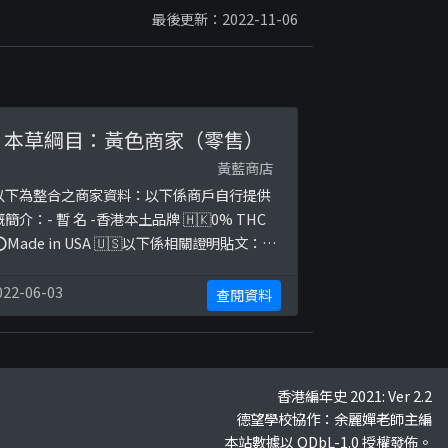
最後更新：2022-11-06
本草綱目：黃色商家（零售）
黃藍商店
以下為整合之商家資料：以下係商戶自行提供
嘅簡介：- 暫 名 -香港本土品牌 🇭🇰0% THC
⭕️Made in USA 🇺🇸以下係相關證明貼文：
ttps://www.instagram.com/p/CNFJUIkH
wL/
022-06-03
查閱資料
香港編年史 2021: Ver 2.2
德望學校協作：余麗嬋老師主編
本站數據以 ODbL-1.0 授權發佈。