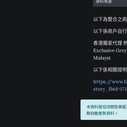
資料來源
以下為整合之商
以下係商戶自行
香港獨家代理 
Exclusive Gre
Malaysi
以下係相關證明
https://www.f
story_fbid=57
本資料是從坊間各黃藍
期自動更新資料。