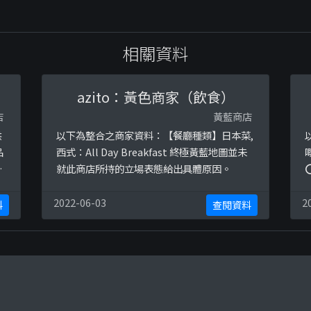
相關資料
azito：黃色商家（飲食）
店
黃藍商店
供
以下為整合之商家資料：【餐廳種類】日本菜,
品
西式：All Day Breakfast 終極黃藍地圖並未
唔
就此商店所持的立場表態給出具體原因。
仲
h
品
e
2022-06-03
2
料
查閱資料
歡
/