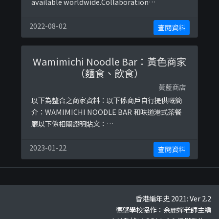
available worldwide.Collaboration
WelcomeWhatapp for more details directly 👇🏻
以下係相關證明貼文：
2022-08-02
查閱資料
https://www.facebook.com/Samanthalmakeu
p/posts/3184812 ...
Wamimichi Noodle Bar：黃色商家
（麵食、飲食）
黃藍商店
以下為整合之商家資料：以下係商戶自行提供嘅簡
介：WAMIMICHI NOODLE BAR 和味道港式茶餐
廳以下係相關證明貼文：
https://www.facebook.com/FilmLITTOR/post
s/141952261855588/
2023-01-22
查閱資料
香港編年史 2021: Ver 2.2
德望學校協作：余麗嬋老師主編