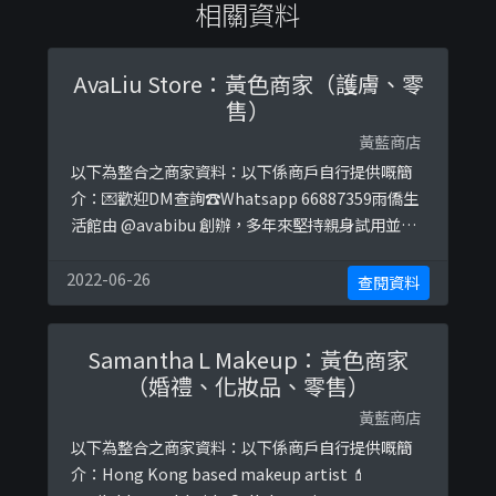
相關資料
AvaLiu Store：黃色商家（護膚、零
售）
黃藍商店
以下為整合之商家資料：以下係商戶自行提供嘅簡
介：💌歡迎DM查詢☎️Whatsapp 66887359雨僑生
活館由 @avabibu 創辦，多年來堅持親身試用並了
解品牌背景、産品成份及認證，為大家嚴選高質量
生活用品。🥇所有貨品均為原裝行貨🥈歡迎香港誠
2022-06-26
查閱資料
意品牌洽談上架❌ 恕不接受「平行進口」貨品上架
查詢以下係相關證明貼文：
Samantha L Makeup：黃色商家
https://www.instagram.com/p/B0sew1OjJU ...
（婚禮、化妝品、零售）
黃藍商店
以下為整合之商家資料：以下係商戶自行提供嘅簡
介：Hong Kong based makeup artist 💄