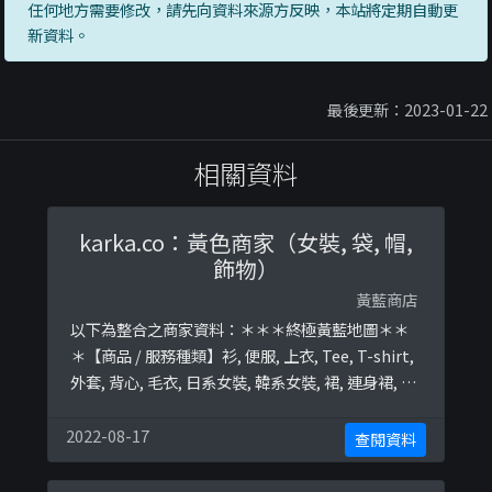
任何地方需要修改，請先向資料來源方反映，本站將定期自動更
新資料。
最後更新：2023-01-22
相關資料
karka.co：黃色商家（女裝, 袋, 帽,
飾物）
黃藍商店
以下為整合之商家資料：＊＊＊終極黃藍地圖＊＊
＊【商品 / 服務種類】衫, 便服, 上衣, Tee, T-shirt,
外套, 背心, 毛衣, 日系女裝, 韓系女裝, 裙, 連身裙, 長
裙, 牛仔褲, 短裙, 長褲, 褲, 短褲, 襪, 耳環, 帽, 襪, 頸
巾, 手袋, 手提袋, 斜孭袋終極黃藍地圖並未就此商店
2022-08-17
查閱資料
所持的立場表態給出具體原因。＊＊＊和你查＊＊
＊以下係商戶自行提供嘅簡介：IG貨品要重新P ...