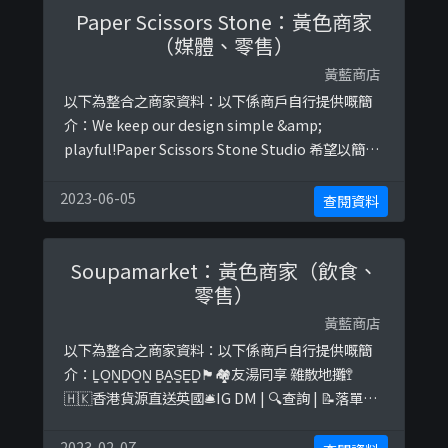
Paper Scissors Stone：黃色商家
（媒體、零售）
黃藍商店
以下為整合之商家資料：以下係商戶自行提供嘅簡
介：We keep our design simple &amp;
playful!Paper Scissors Stone Studio 希望以簡單
純真的設計觸動每一位受眾。以下係相關證明貼
文：
2023-06-05
查閱資料
https://www.facebook.com/pssstudio/photos
/a.1413961795572737/2080388192263424htt ...
Soupamarket：黃色商家（飲食、
零售）
黃藍商店
以下為整合之商家資料：以下係商戶自行提供嘅簡
介：L̳O̳N̳D̳O̳N̳ B̳A̳S̳E̳D̳🏴󠁧󠁢󠁥󠁮󠁧󠁿🏘友湯同享 雜散地攤🚏
🇭🇰香港貨源直送英國🛎IG DM | 🔍查詢 | 📝落單🏋️
強身健體保留有用身驅🥊🏆人無事先做到世界冠軍
🥇以下係相關證明貼文：
2023-02-07