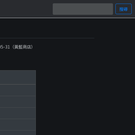
搜尋
）
-05-31（黃藍商店）