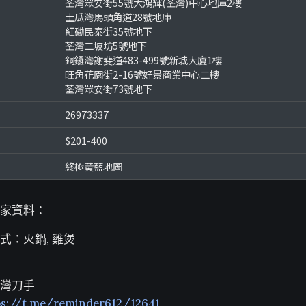
荃灣眾安街55號大鴻輝(荃灣)中心地庫2樓
土瓜灣馬頭角道28號地庫
紅磡民泰街35號地下
荃灣二坡坊5號地下
銅鑼灣謝斐道483-499號新城大廈1樓
旺角花園街2-16號好景商業中心二樓
荃灣眾安街73號地下
26973337
$201-400
終極黃藍地圖
家資料：
式：火鍋, 雞煲
灣刀手
ps://t.me/reminder612/12641