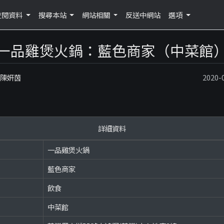
查閱資料
搜尋本站
網站相關
反送中網站
選項
一品雞煲火鍋：藍色商家（中菜館
：陳妍茵
2020
詳細資料
一品雞煲火鍋
藍色商家
飲食
中菜館