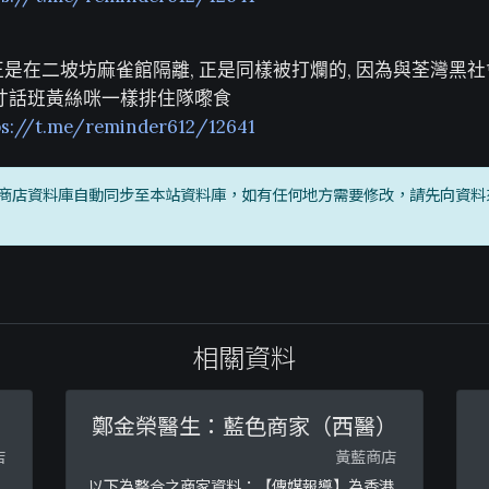
正是在二坡坊麻雀館隔離, 正是同樣被打爛的, 因為與荃灣黑社
好寸話班黃絲咪一樣排住隊嚟食
ps://t.me/reminder612/12641
商店資料庫自動同步至本站資料庫，如有任何地方需要修改，請先向資料
相關資料
鄭金榮醫生：藍色商家（西醫）
店
黃藍商店
以下為整合之商家資料：【傳媒報導】為香港