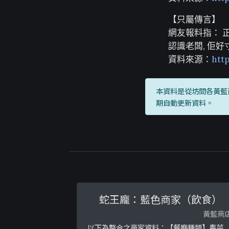
【只屬傳言】
網友報料指： 
認識老闆, 佢
資料來源：
htt
本資料是從坊間各黃藍
期自動更新資料。
蛇王龐：藍色商家（飲食）
黃藍商
以下為整合之商家資料：【餐廳種類】粵菜