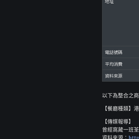
地址
電話號碼
平均消費
資料來源
以下為整合之商
【餐廳種類】港
【傳媒報導】
曾經窩藏一班荃
資料來源：
htt