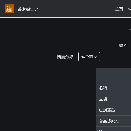
主頁
香港編年史
編者
所屬分類：
藍色商家
名稱
立場
店舖類型
貨品或服務