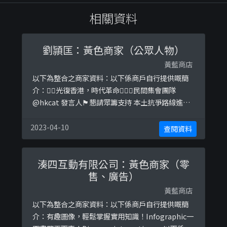
相關資料
劉頴匡：黃色商家（公眾人物）
黃藍商店
以下為整合之商家資料：以下係商戶自行提供嘅簡
介：✋🏻光復香港，時代革命👆🏻🏴民間集會團隊
@hkcat 發言人🏴懇請眾籌支持 本土抗爭路線進入
議會轉數快(FPS) ID：9937103眾籌平台網址￼：以
下係相關證明貼文：
2023-04-10
查閱資料
https://www.facebook.com/ventuslauwh/pos
ts/1292000984303627https://www.facebook.c
湊四互動有限公司：黃色商家（零
om/v ...
售、廣告）
黃藍商店
以下為整合之商家資料：以下係商戶自行提供嘅簡
介：有趣圖像，輕鬆掌握實用知識！Infographic一