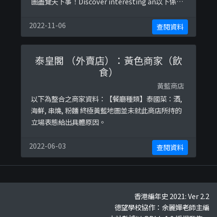
圖盡覽天下事！Discover interesting an以下係相
關證明貼文：
2022-11-06
查閱資料
泰皇閣 （外賣店）：黃色商家（飲
食）
黃藍商店
以下為整合之商家資料：【餐廳種類】泰國菜：酒,
海鮮, 串燒, 粉麵 終極黃藍地圖並未就此商店所持的
立場表態給出具體原因。
2022-06-03
查閱資料
香港編年史 2021: Ver 2.2
德望學校協作：余麗嬋老師主編