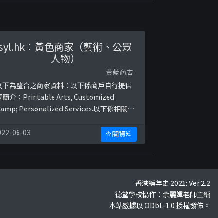
syl.hk：黃色商家（藝術、公眾
人物）
黃藍商店
以下為整合之商家資料：以下係商戶自行提供
簡介：Printable Arts, Customized
amp; Personalized Services.以下係相關證
明貼文：
ttps://www.facebook.com/syldesigns/p
022-06-03
查閱資料
otos/a.2021756238063745/23028256832
0131https://www.facebook.com/syldesi
...
香港編年史 2021: Ver 2.2
德望學校協作：余麗嬋老師主編
本站數據以 ODbL-1.0 授權發佈。