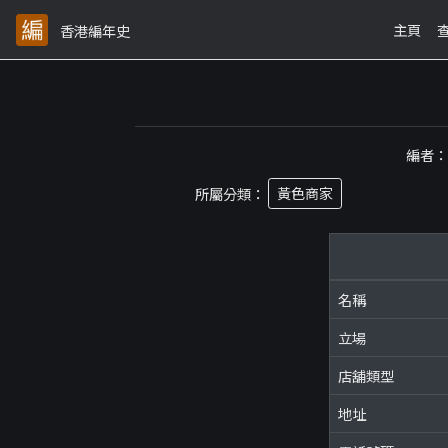
主頁
香港編年史
編者
所屬分類：
黃色商家
名稱
立場
店舖類型
地址