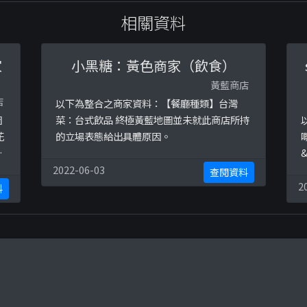
相關資料
家
小黑糖：黃色商家（飲食）
黃藍商店
店
以下為整合之商家資料：【餐廳種類】台灣
圖
菜：台式飲品 終極黃藍地圖並未就此商店所持
花
的立場表態給出具體原因。
嘅
圖
&
。
2022-06-03
查閱資料
簡
h
2
料
h
9
g 