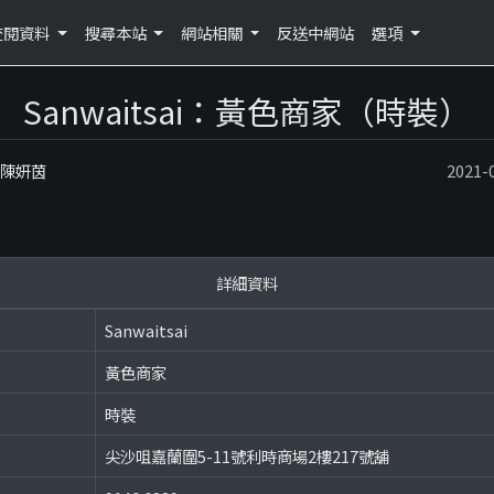
查閱資料
搜尋本站
網站相關
反送中網站
選項
Sanwaitsai：黃色商家（時裝）
：陳妍茵
2021
詳細資料
Sanwaitsai
黃色商家
時裝
尖沙咀嘉蘭圍5-11號利時商場2樓217號舖