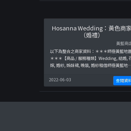
Hosanna Wedding：黃色商
（婚禮）
黃藍商
以下為整合之商家資料：＊＊＊終極黃藍地
＊＊＊【商品 / 服務種類】Wedding, 結婚, 
嫁, 婚紗, 姊妹裙, 晚裝, 婚紗租借終極黃藍地
並未就此商店所持的立場表態給出具體原因
＊＊＊和你查＊＊＊以下係商戶自行提供嘅
2022-06-03
查閱資
介：Handmade &amp; Uniqueness若然你
厭倦傳統的設計，不妨考慮下本人的自家創
作！小店提供租賃及訂造服務！#晚裝婚紗
#hkbridalBy appoi ...