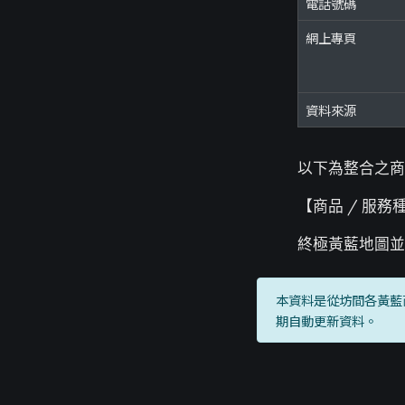
電話號碼
網上專頁
資料來源
以下為整合之商
【商品 / 服務種類】
終極黃藍地圖並
本資料是從坊間各黃藍
期自動更新資料。