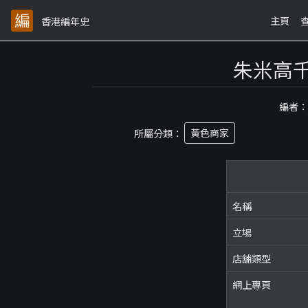
主頁
香港編年史
朱米高
編者
所屬分類：
黃色商家
名稱
立場
店舖類型
網上專頁