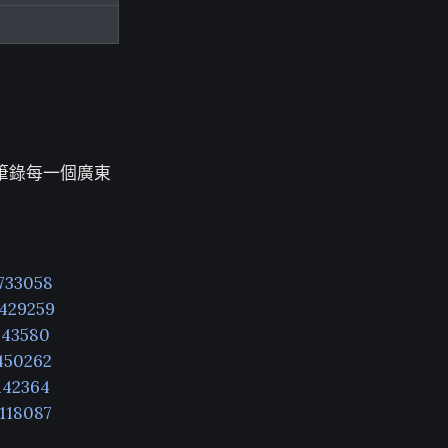
定筆錄每一個廣東
733058
3429259
443580
450262
142364
118087