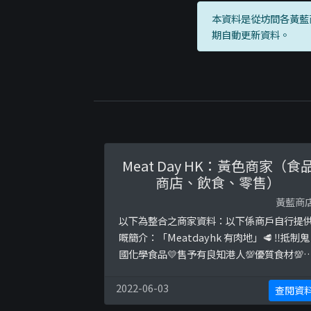
本資料是從坊間各黃藍
期自動更新資料。
Meat Day HK：黃色商家（食
商店、飲食、零售）
黃藍商
以下為整合之商家資料：以下係商戶自行提
嘅簡介：「Meatdayhk 有肉地」🥩￼ ‼️抵制鬼
國化學食品💛售予有良知港人💯優質食材💯
惠價錢💯精選套餐💯聘用本地車隊送貨📱
Whatsapp下訂：96181711⬇️更多抵食推介
2022-06-03
查閱資
請follow facebook⬇️以下係相關證明貼文