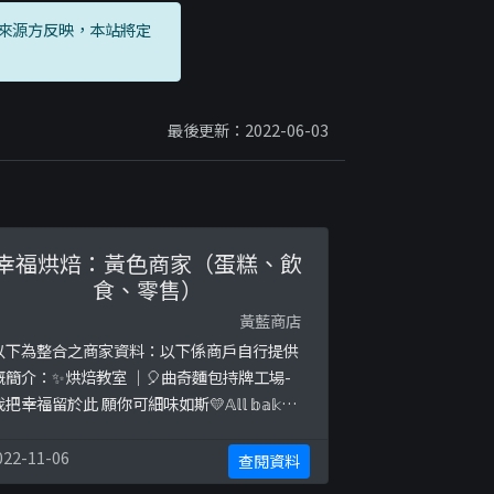
來源方反映，本站將定
最後更新：2022-06-03
幸福烘焙：黃色商家（蛋糕、飲
食、零售）
黃藍商店
以下為整合之商家資料：以下係商戶自行提供
嘅簡介：✨烘焙教室 ｜🎈曲奇麵包持牌工場-
把幸福留於此 願你可細味如斯💛𝔸𝕝𝕝 𝕓𝕒𝕜𝕖𝕕
𝕚𝕥𝕙 𝕝𝕠𝕧𝕖💛-歡迎私訊查詢💌💟藍帶畢業生主
理🌟-烘焙課程報名👩🏻‍🏫 / 團訂🍪 / 其他資訊
022-11-06
查閱資料
✨ 請按這裏👇🏻以下係相關證明貼文：