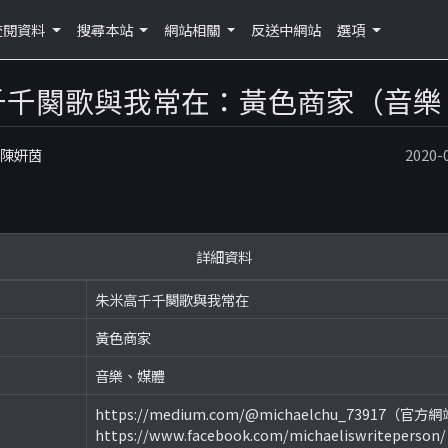
查閱資料
搜尋本站
網站相關
反送中網站
選項
千千闋歌與我常在：黃色商家（音樂
：陳妍茵
2020
詳細資料
朱米高千千闋歌與我常在
黃色商家
音樂、媒體
https://medium.com/@michaelchu_73917（官方
https://www.facebook.com/michaeliswriteperso