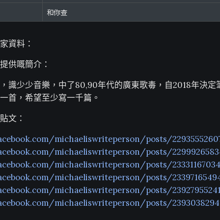
和你查
家資料：
提供嘅簡介：
，識少少音樂，中了80,90年代的廣東歌毒，自2018年決
一首，希望至少寫一千篇。
貼文：
acebook.com/michaeliswriteperson/posts/2293555260
acebook.com/michaeliswriteperson/posts/229992658
acebook.com/michaeliswriteperson/posts/2333116703
acebook.com/michaeliswriteperson/posts/2339716549
acebook.com/michaeliswriteperson/posts/2392795524
acebook.com/michaeliswriteperson/posts/2393038294