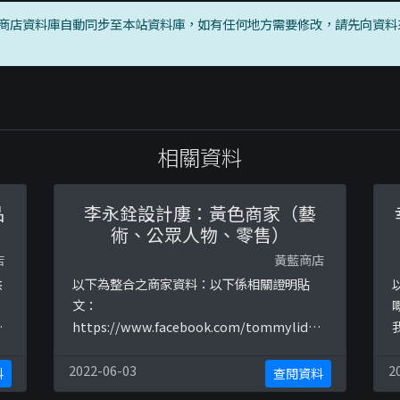
商店資料庫自動同步至本站資料庫，如有任何地方需要修改，請先向資料
相關資料
品
李永銓設計廔：黃色商家（藝
術、公眾人物、零售）
店
黃藍商店
供
以下為整合之商家資料：以下係相關證明貼
文：
特
https://www.facebook.com/tommylidesi
我
gn/posts/2536885136363741https://www

.facebook.com/tommylidesign/posts/27
2022-06-03
2
料
查閱資料
：
30728236979429