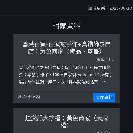
最後更新：2023-06-13
相關資料
香港百貨-百家被手作+真鑽飾專門
店：黃色商家（飾品、零售）
黃藍商店
以下為整合之商家資料：以下係商戶自行提供嘅簡
介：專營手作仔，100%自家製made in HK.所有手
製品都保証獨一無二。以下係相關證明貼文：
https://www.facebook.com/dadabaton/posts
/2396837737265212https://www.facebook.co
2022-06-03
查閱資料
m/dadabaton/posts/2451569625125356https:
//www.fac ...
楚撚記大排檔：黃色商家（大牌
檔）