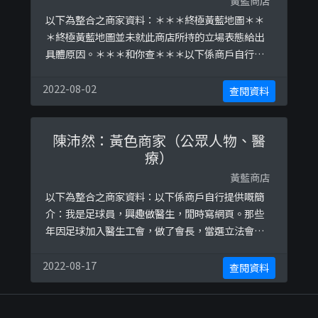
黃藍商店
以下為整合之商家資料：＊＊＊終極黃藍地圖＊＊
＊終極黃藍地圖並未就此商店所持的立場表態給出
具體原因。＊＊＊和你查＊＊＊以下係商戶自行提
供嘅簡介：希望以舒適嘅室內環境，令客人可以嘆
住冷氣食盡港式大排檔風味!土瓜灣電話: 2515
2022-08-02
查閱資料
1500/ WhatsApp 5338 1859西環店電話: 2878
1118/ WhatsApp 6680 9197荃灣電話: 3997
陳沛然：黃色商家（公眾人物、醫
3661/WhatsApp 53 ...
療）
黃藍商店
以下為整合之商家資料：以下係商戶自行提供嘅簡
介：我是足球員，興趣做醫生，閒時寫網頁。那些
年因足球加入醫生工會，做了會長，當選立法會議
員，然後退下來繼續踢足球。以下係相關證明貼
文：
2022-08-17
查閱資料
https://www.facebook.com/drpierrechan/pos
ts/2374737549466961https://www.facebook.c
om/drpierrechan/posts/2381092 ...