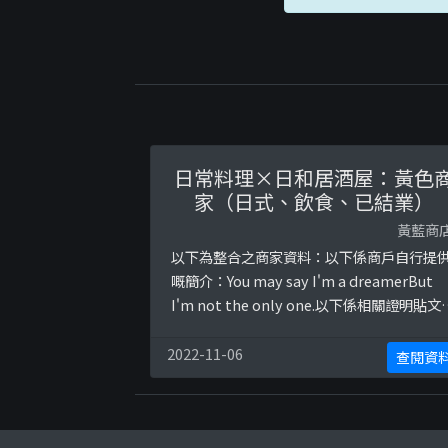
日常料理×日和居酒屋：黃色
家（日式、飲食、已結業）
黃藍商
以下為整合之商家資料：以下係商戶自行提
嘅簡介：You may say I'm a dreamerBut
I'm not the only one.以下係相關證明貼文
https://www.facebook.com/mainichi.hk
photos/a.106663314104088/1345371013
2022-11-06
查閱資
6709