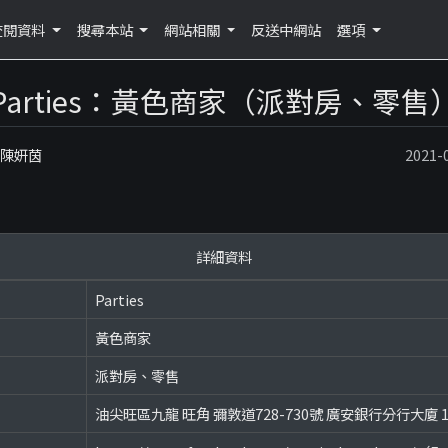
查閱資料
搜尋本站
網站相關
反送中網站
選項
Parties：黃色商家（派對房、零售
：陳妍茵
2021
詳細資料
Parties
黃色商家
派對房、零售
油尖旺區九龍 旺角 彌敦道728-730號 廣安銀行分行大廈 