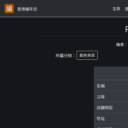
主頁
香港編年史
編者
所屬分類：
黃色商家
名稱
立場
店舖類型
地址