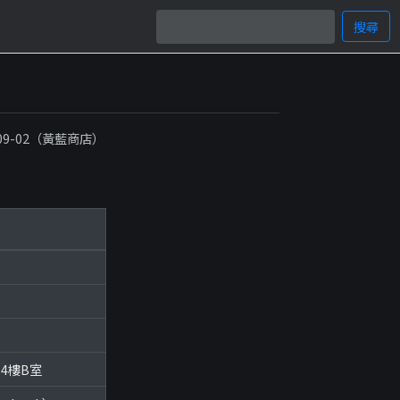
搜尋
）
-09-02（黃藍商店）
14樓B室