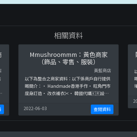
相關資料
商
Mmushroommm：黃色商家
（飾品、零售、服裝）
店
黃藍商店
供
以下為整合之商家資料：以下係商戶自行提供
嘅簡介：· Handmade香港手作· 旺角門市
：
度身訂造· 改衣補衣✂️· 韓國代購🇰🇷設有
/
試身室歡迎試身☺️手作寄賣點 🇲🇴
h
2
1
@paperworks_products 澳門高士德🇭🇰
g
2022-06-03
料
查閱資料
@handmaderoombywonderlandh 荔枝角
w
以下係相關證明貼文：
2
https://www.facebook.com/Mmushroom.