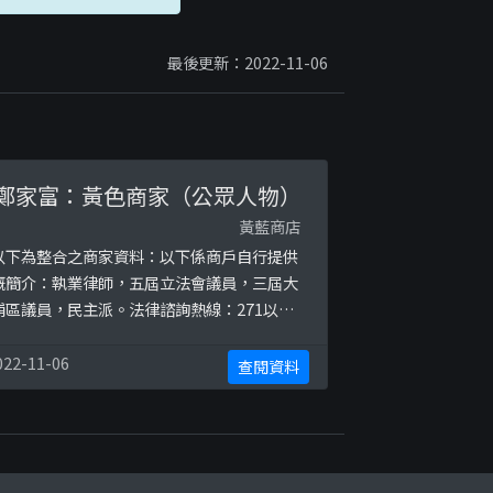
最後更新：2022-11-06
鄭家富：黃色商家（公眾人物）
黃藍商店
以下為整合之商家資料：以下係商戶自行提供
嘅簡介：執業律師，五屆立法會議員，三屆大
埔區議員，民主派。法律諮詢熱線：271以下
係相關證明貼文：
ttps://www.facebook.com/andrew.chen
022-11-06
查閱資料
.37/posts/2300932786616182https://ww
.facebook.com/andrew.cheng.37/posts/
374992749210185https ...