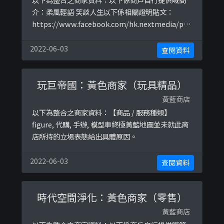
介：柔風輕語 笑談人生以下係相關證明貼文：
https://www.facebook.com/hk.nextmedia/pos
ts/10157778386317448https://www.facebook.
com/AgnesChan.Life/posts/1194683237381751
2022-06-03
查閱資料
https://www.facebook.com/AgnesChan ...
玩巨帝國：黃色商家（玩具精品）
黃藍商店
以下為整合之商家資料：【商品 / 服務種類】
figure, 代購, 手辦, 模型車終極黃藍地圖並未就此商
店所持的立場表態給出具體原因。
2022-06-03
查閱資料
時代空間淨化：黃色商家（零售）
黃藍商店