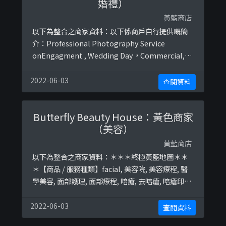
婚禮）
黃藍商店
以下為整合之商家資料：以下係商戶自行提供嘅簡
介：Professional Photography Service
onEngagment , Wedding Day，Commercial,
Event , Party 以下係相關證明貼文：
https://www.facebook.com/KeithLoPhoto/ph
2022-06-03
查閱資料
otos/a.499366696839879/2282933005149897
Butterfly Beauty House：黃色商家
（美容）
黃藍商店
以下為整合之商家資料：＊＊＊終極黃藍地圖＊＊
＊【商品 / 服務種類】facial, 美容院, 美容療程, 醫
學美容, 面部護理, 面部療程, 暗瘡, 去暗瘡, 暗瘡印,
去暗瘡印, 痘印, 青春痘, 收毛孔, 凹凸洞, Aqua Peel,
AquaPeel, 煥膚療程, 煥膚, 香薰治療, 半永久, 半永
2022-06-03
查閱資料
久紋繡, 半永久化妝, 修眉, 紋眉, 霧眉, 飄眉, 霧加根,