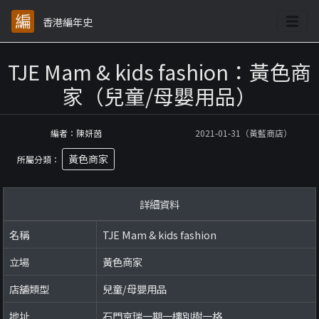
香港編年史
TJE Mam & kids fashion：黃色商
家（兒童/母嬰用品）
編者：陳妍茵
2021-01-31（黃藍商店）
黃色商家
所屬分類：
詳細資料
名稱
TJE Mam & kids fashion
立場
黃色商家
店舖類型
兒童/母嬰用品
地址
石門京瑞一期一樓別樹一格