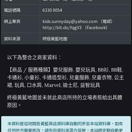
電話號碼
6330 0054
網上專頁
kids.sunnyday@yahoo.com （電郵）
http://bit.do/fqgV3 （Facebook）
資料來源
終極黃藍地圖
以下為整合之商家資料：
【商品 / 服務種類】嬰兒服飾, 嬰兒玩具, BB衫, BB鞋,
卡通衫, 小童衫, 卡通造型衫, 兒童服飾, 兒童衣物, 公主
裙, 玩具, 口水肩, Marvel, 迪士尼, 益智玩具
終極黃藍地圖並未就此商店所持的立場表態給出具體
原因。
本資料是從坊間各黃藍商店資料庫自動同步至本站資料庫，如有
任何地方需要修改，請先向資料來源方反映，本站將定期自動更