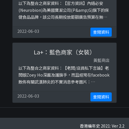
以下為整合之商家資料：【官方資訊】內絡必安
(Neurobion)為美國寶潔公司(P&amp;G)旗下的保
健食品品牌，該公司長期投放鉅額廣告預算在無綫
電視上，經抵制TVB戰線(sayno4tvb)勸喻多次而
無效後，已被其標記為「永久抵制」商戶。參考圖
2022-06-03
查閱資料
片：https://ibb.co/qBwhBfD
La+：藍色商家（女裝）
黃藍商店
以下為整合之商家資料：【老闆/店員私下言論】老
闆娘Zoey Ho深蓋及護旗手，而且經常在facebook
散佈有關武漢肺炎的不實消息參考圖片：
https://ibb.co/V3rNT0xhttps://ibb.co/DLTfhw
qhttps://ibb.co/D5ynXn1https://ibb.co/9N9pJ
2022-06-03
查閱資料
33https://ibb.co/7Q7QGsb
香港編年史 2021: Ver 2.2