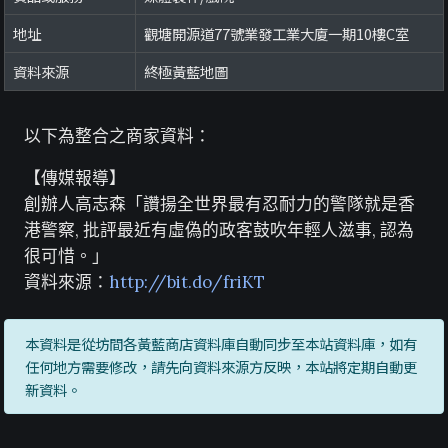
地址
觀塘開源道77號業發工業大廈一期10樓C室
資料來源
終極黃藍地圖
以下為整合之商家資料：
【傳媒報導】
創辦人高志森「讚揚全世界最有忍耐力的警隊就是香
港警察, 批評最近有虛偽的政客鼓吹年輕人滋事, 認為
很可惜。」
資料來源：
http://bit.do/friKT
本資料是從坊間各黃藍商店資料庫自動同步至本站資料庫，如有
任何地方需要修改，請先向資料來源方反映，本站將定期自動更
新資料。