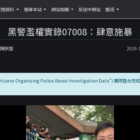
查閱資料
搜尋本站
網站相關
反送中網站
選項
黑警濫權實錄07008：肆意施暴
：陳妍茵
2019
zens Organizing Police Abuse Investigation Data") 團隊整合