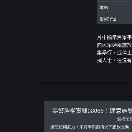
地點
警察行徑
片中顯示民眾平
向民眾頭部施放
集舉行，或停止
捕人士，在沒有
黑警濫權實錄08065：肆意施
濫權紀
過份使用武力，未有舉旗的情況下施放催淚