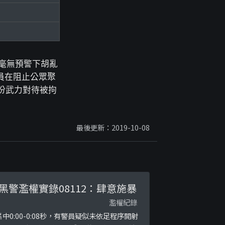
在毫無預警下胡亂
員在阻止公眾聚
份武力對待被拘
最後更新：2019-10-08
黑警濫權實錄08112：肆意施暴
濫權紀錄
片中0:00-0:08秒，有警員疑似未依足程序開射