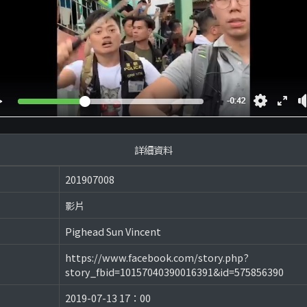
詳細資料
201907008
影片
Pighead Sun Vincent
https://www.facebook.com/story.php?
story_fbid=10157040390016391&id=575856390
2019-07-13 17：00