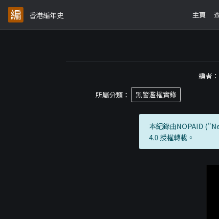
主頁
香港編年史
編者
所屬分類：
黑警濫權實錄
本紀錄由NOPAID ("Neti
4.0 授權轉載。