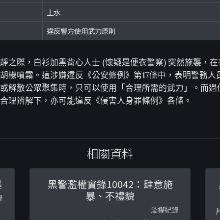
上水
違反警方使用武力原則
靜之際，白衫加黑背心人士 (懷疑是便衣警察) 突然施襲，
胡椒噴霧。這涉嫌違反《公安條例》第17條中，表明警務人
或解散公眾聚集時，只可以使用「合理所需的武力」。而過
合理辨解下，亦可能違反《侵害人身罪條例》各條。
相關資料
暴
黑警濫權實錄10042：肆意施
暴、不禮貌
錄
濫權紀錄