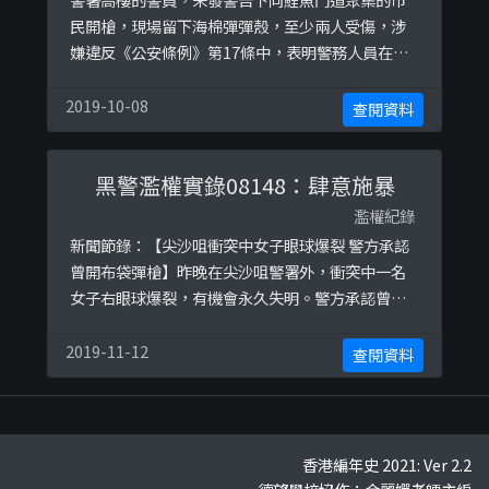
民開槍，現場留下海棉彈彈殼，至少兩人受傷，涉
嫌違反《公安條例》第17條中，表明警務人員在阻
止公眾聚集舉行，或停止或解散公眾聚集時，只可
以使用「合理所需的武力」。而過份武力對待被拘
2019-10-08
查閱資料
捕人士，在沒有合理辨解下，亦可能違反《侵害人
身罪條例》各條。
黑警濫權實錄08148：肆意施暴
濫權紀錄
新聞節錄：【尖沙咀衝突中女子眼球爆裂 警方承認
曾開布袋彈槍】昨晚在尖沙咀警署外，衝突中一名
女子右眼球爆裂，有機會永久失明。警方承認曾經
在現場開布袋彈槍，但未能確定女子受傷與警方有
關。
2019-11-12
查閱資料
香港編年史 2021: Ver 2.2