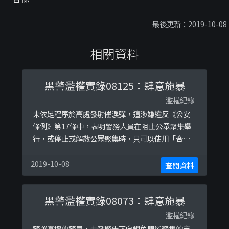
最後更新：2019-10-08
相關資料
黑警濫權實錄08125：肆意施暴
濫權紀錄
未依足程序於高處發射催淚彈，這涉嫌違反《公安
條例》第17條中，表明警務人員在阻止公眾聚集舉
行，或停止或解散公眾聚集時，只可以使用「合理
所需的武力」。
2019-10-08
查閱資料
黑警濫權實錄08073：肆意施暴
濫權紀錄
警署高樓的警員，未發警告下向鯉魚門道聚集的市