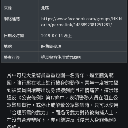
來源
北區
網絡連結
https://www.facebook.com/groups/HK.N
orth/permalink/1488892381251281/
日期及時間
2019-07-14 晚上
地點
旺角朗豪坊
警察行徑
違反警方使用武力原則
片中可見大量警員重重包圍一名青年，逼至牆角範
圍，強行壓在地上進行搜身的動作。青年一度被拍攝
到被警員圍堵時出現身體接觸而且神情痛苦。這涉嫌
違反《公安條例》第17條中，表明警務人員在阻止公
眾聚集舉行，或停止或解散公眾聚集時，只可以使用
「合理所需的武力」。而過份武力對待被拘捕人士，
在沒有合理辨解下，亦可能違反《侵害人身罪條例》
各條。