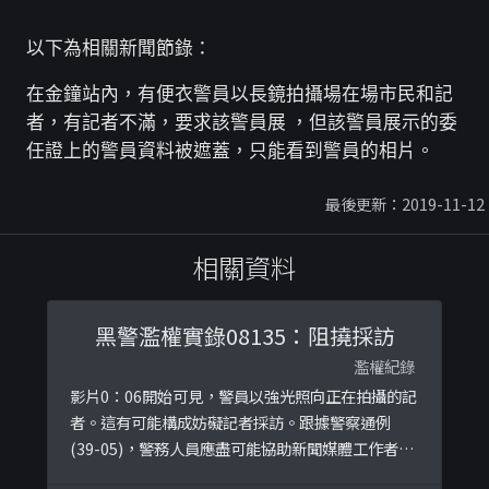
以下為相關新聞節錄：
在金鐘站內，有便衣警員以長鏡拍攝場在場市民和記
者，有記者不滿，要求該警員展 ，但該警員展示的委
任證上的警員資料被遮蓋，只能看到警員的相片。
最後更新：2019-11-12
相關資料
黑警濫權實錄08135：阻撓採訪
濫權紀錄
影片0：06開始可見，警員以強光照向正在拍攝的記
者。這有可能構成妨礙記者採訪。跟據警察通例
(39-05)，警務人員應盡可能協助新聞媒體工作者的
採訪工作。