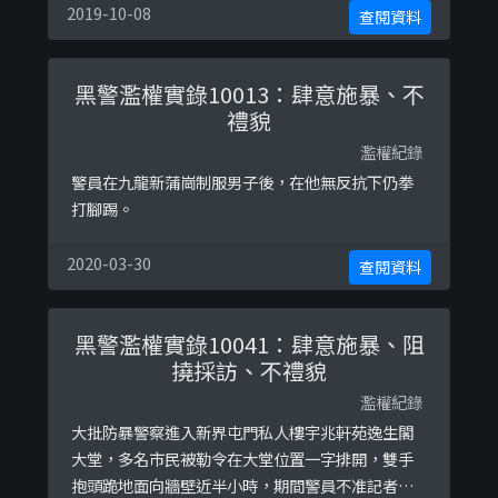
2019-10-08
查閱資料
黑警濫權實錄10013：肆意施暴、不
禮貌
濫權紀錄
警員在九龍新蒲崗制服男子後，在他無反抗下仍拳
打腳踢。
2020-03-30
查閱資料
黑警濫權實錄10041：肆意施暴、阻
撓採訪、不禮貌
濫權紀錄
大批防暴警察進入新界屯門私人樓宇兆軒苑逸生閣
大堂，多名市民被勒令在大堂位置一字排開，雙手
抱頭跪地面向牆壁近半小時，期間警員不准記者入