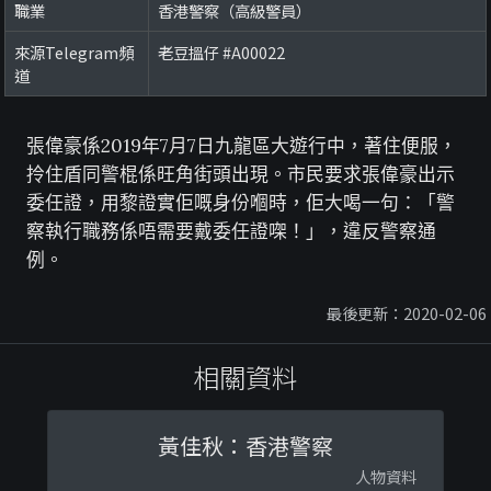
職業
香港警察（高級警員）
來源Telegram頻
老豆搵仔 #A00022
道
張偉豪係2019年7月7日九龍區大遊行中，著住便服，
拎住盾同警棍係旺角街頭出現。市民要求張偉豪出示
委任證，用黎證實佢嘅身份嗰時，佢大喝一句：「警
察執行職務係唔需要戴委任證㗎！」，違反警察通
例。
最後更新：2020-02-06
相關資料
黃佳秋：香港警察
人物資料