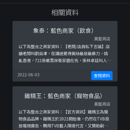
相關資料
象泰：藍色商家（飲食）
黃藍商店
以下為整合之商家資料：【老闆/店員私下言論】店
舖老闆叫劉燊澤，佢講過覺得黃絲最惡最暴力，搞
亂香港，721係鄉黑保衛家園在先，係林卓廷叫人入
去打人，所以先撩者死。 (admin已閱其他證據但不
便公開)參考圖片：
2022-06-03
查閱資料
https://ibb.co/Bc5ZXGChttps://ibb.co/2v0Br00
雞精王：藍色商家（寵物食品）
黃藍商店
以下為整合之商家資料：【官方資訊】雞精王為寵
物食品品牌。雞精王於2021開始後，仍然在TVB投
放電視廣告、聘用TVB藝人陳煒代言，又贊助劇集