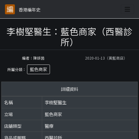
香港編年史
李樹堅醫生：藍色商家（西醫診
所）
編者：陳妍茵
2020-01-13（黃藍商店）
藍色商家
所屬分類：
詳細資料
名稱
李樹堅醫生
立場
藍色商家
店舖類型
醫療
貨品或服務
西醫診所