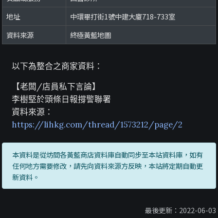
地址
中環畢打街1號中建大廈718-733室
資料來源
終極黃藍地圖
以下為整合之商家資料：
【老闆/店員私下言論】
李樹堅於頭條日報撐警聯署
資料來源：
https://lihkg.com/thread/1573212/page/2
本資料是從坊間各黃藍商店資料庫自動同步至本站資料庫，如有
任何地方需要修改，請先向資料來源方反映，本站將定期自動更
新資料。
最後更新：2022-06-03