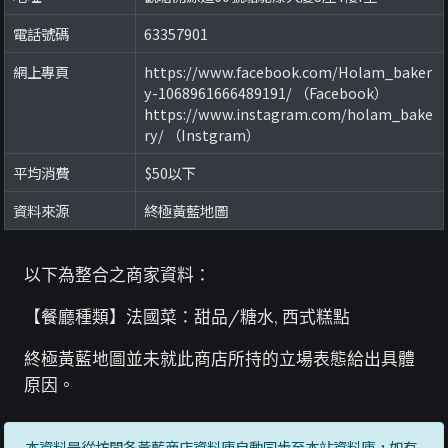
電話號碼
63357901
網上專頁
https://www.facebook.com/Holam_baker
y-1068961666489191/ （Facebook）
https://www.instagram.com/holam_bake
ry/ （Instgram）
平均消費
$50以下
資料來源
終極黃藍地圖
以下為整合之商家資料：
【餐廳種類】法國菜：甜品/糖水, 西式糕點
終極黃藍地圖並未就此商店所持的立場表態給出具體
原因。
本資料是從坊間各黃藍商店資料庫自動同步至本站資料庫，如有