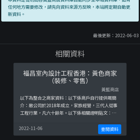
任何地方需要修改，請先向資料來源方反映，本站將定期自動更
新資料。
最後更新：2022-06-03
相關資料
福昌室內設計工程香港：黃色商家
（裝修、零售）
黃藍商店
以下為整合之商家資料：以下係商戶自行提供嘅簡
介：敝公司於2018年成立，家族經營，三代人從事
工程行業，凡六十餘年。以下係相關證明貼文：
https://www.facebook.com/fukusho.hk.engine
ering/posts/3013833852013291https://www.f
2022-11-06
查閱資料
acebook.com/fukusho.hk.engineering/posts/3