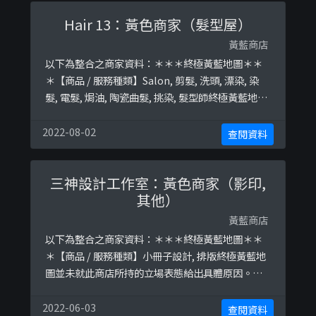
09399786 ...
Hair 13：黃色商家（髮型屋）
黃藍商店
以下為整合之商家資料：＊＊＊終極黃藍地圖＊＊
＊【商品 / 服務種類】Salon, 剪髮, 洗頭, 漂染, 染
髮, 電髮, 焗油, 陶瓷曲髮, 挑染, 髮型師終極黃藍地圖
並未就此商店所持的立場表態給出具體原因。＊＊
＊和你查＊＊＊以下係商戶自行提供嘅簡介：店鋪
2022-08-02
查閱資料
名稱：Hair13地址：沙田石門安耀街5號W Luxe 商
業大廈3樓S 17室以下係相關證明貼文：
三神設計工作室：黃色商家（影印,
https://www.facebook.co ...
其他）
黃藍商店
以下為整合之商家資料：＊＊＊終極黃藍地圖＊＊
＊【商品 / 服務種類】小冊子設計, 排版終極黃藍地
圖並未就此商店所持的立場表態給出具體原因。＊
＊＊和你查＊＊＊以下係商戶自行提供嘅簡介：平
面設計 | 裝裱工程 | 插畫 | 撐黃店 | 生活點滴…🔸️ 堅
2022-06-03
查閱資料