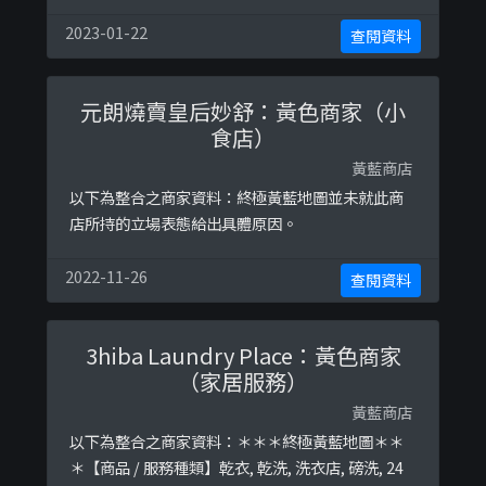
戴，新一頁，新的里程碑！♥️♥️♥️以下係相關證明
貼文：
2023-01-22
查閱資料
https://www.facebook.com/poor.but.happy.sh
op/posts/3074718709222942https://www.face
元朗燒賣皇后妙舒：黃色商家（小
book.com/poor.b ...
食店）
黃藍商店
以下為整合之商家資料：終極黃藍地圖並未就此商
店所持的立場表態給出具體原因。
2022-11-26
查閱資料
3hiba Laundry Place：黃色商家
（家居服務）
黃藍商店
以下為整合之商家資料：＊＊＊終極黃藍地圖＊＊
＊【商品 / 服務種類】乾衣, 乾洗, 洗衣店, 磅洗, 24