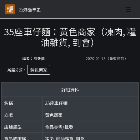
香港編年史
35座車仔麵：黃色商家（凍肉, 糧
油雜貨, 到會）
編者：陳妍茵
2020-01-13（黃藍商店）
黃色商家
所屬分類：
詳細資料
名稱
35座車仔麵
立場
黃色商家
店舖類型
食品零售/批發
貨品或服務
凍肉, 糧油雜貨, 到會