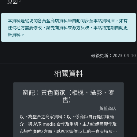
原因。
本資料是從坊間各黃藍商店資料庫自動同步至本站資料庫，如有
任何地方需要修改，請先向資料來源方反映，本站將定期自動更
新資料。
最後更新：2023-04-10
相關資料
窮記：黃色商家（相機、攝影、零
售）
黃藍商店
以下為整合之商家資料：以下係商戶自行提供嘅簡
介：與 AVR media 合作及重組，主力於媒體製作及
市場推廣依2方面，感恩大家依13年的一直支持及愛