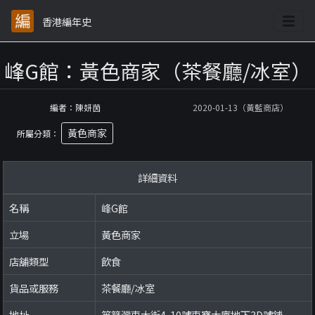
香港編年史
峰G館：黃色商家（茶餐廳/冰室）
編者：陳妍茵
2020-01-13（黃藍商店）
黃色商家
所屬分類：
詳細資料
名稱
峰G館
立場
黃色商家
店舖類型
飲食
貨品或服務
茶餐廳/冰室
地址
筲箕灣東大街4-10號東寶大廈地下3D號舖