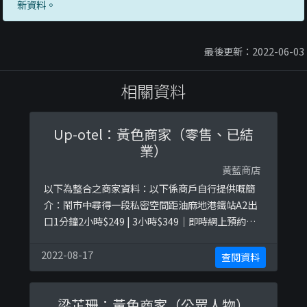
新資料。
最後更新：2022-06-03
相關資料
Up-otel：黃色商家（零售、已結
業）
黃藍商店
以下為整合之商家資料：以下係商戶自行提供嘅簡
介：鬧市中尋得一段私密空間距油麻地港鐵站A2出
口1分鐘2小時$249 | 3小時$349｜即時網上預約
#sofuckingclean #sexy #artsy
#smartWhatsApp查詢: +852 9888 4880以下係相
2022-08-17
查閱資料
關證明貼文：
https://www.facebook.com/upotel.hk/photos
梁芷珊：黃色商家（公眾人物）
/a.407405399785 ...